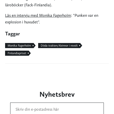
läroböcker (Fack-Finlandia).
Läs en intervju med Monika Fagerholm
: "Punken var en
explosion i huvudet".
Taggar
Monika Fagerholm
Döda trakten/Kvinnor i revolt
Finlandiapriset
Nyhetsbrev