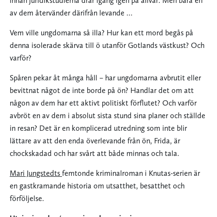
innan juridikstudierna drar igång igen på allvar. Men bara en
av dem återvänder därifrån levande …
Vem ville ungdomarna så illa? Hur kan ett mord begås på
denna isolerade skärva till ö utanför Gotlands västkust? Och
varför?
Spåren pekar åt många håll – har ungdomarna avbrutit eller
bevittnat något de inte borde på ön? Handlar det om att
någon av dem har ett aktivt politiskt förflutet? Och varför
avbröt en av dem i absolut sista stund sina planer och ställde
in resan? Det är en komplicerad utredning som inte blir
lättare av att den enda överlevande från ön, Frida, är
chockskadad och har svårt att både minnas och tala.
Mari Jungstedts
femtonde kriminalroman i Knutas-serien är
en gastkramande historia om utsatthet, besatthet och
förföljelse.