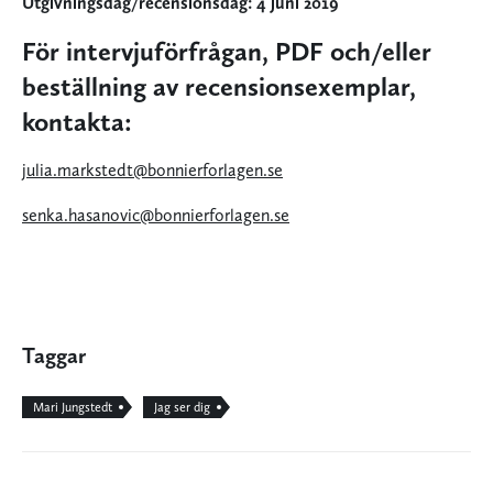
Utgivningsdag/recensionsdag: 4 juni 2019
För intervjuförfrågan, PDF och/eller
beställning av recensionsexemplar,
kontakta:
julia.markstedt@bonnierforlagen.se
senka.hasanovic@bonnierforlagen.se
Taggar
Mari Jungstedt
Jag ser dig