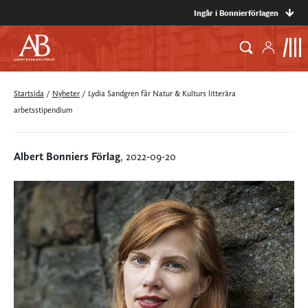
Ingår i Bonnierförlagen
Startsida
/
Nyheter
/
Lydia Sandgren får Natur & Kulturs litterära
arbetsstipendium
Albert Bonniers Förlag
, 2022-09-20