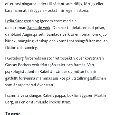
efterforskningarna leder till sådant som döljs, förtigs eller
bara hamnat i skuggan – också i sin egen historia.
Lydia Sandgren
slog igenom stort med sin
debutroman
Samlade verk
. Den har tilldelats en rad priser,
däribland Augustpriset.
Samlade verk
är en roman om djup
kärlek, mångårig vänskap och konst i spänningsfältet mellan
fiktion och sanning.
I Göteborg förbereds en stor retrospektiv över konstnären
Gustav Beckers verk från 1980-talet och framåt. Vart
psykologistudenten Rakel än vänder sig möter hon sin
gåtfullt försvunna mammas ansikte på utställningsaffischen
som är tapetserad över stan.
I samma veva slungas Rakels pappa, bokförläggaren Martin
Berg, in i en omtumlande livskris strax.
Taggar