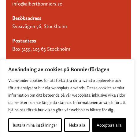
info@albertbonniers.se
Besöksadress
Sveavägen 56, Stockholm
Postadress
Box 3159, 103 63 Stockholm
Användning av cookies på Bonnierförlagen
Vi använder cookies för att förbättra din användarupplevelse och
Om Bonnierförlagen
för att analysera hur vår webbplats används. Dessa cookies samlar
Cookies
information om ditt beteende på vår webbplats, inklusive vilka sidor
du besöker och hur länge du stannar. Informationen används för att
Integritetspolicy
hjälpa oss förstå hur vi kan göra vår webbplats bättre för dig.
Justera mina inställningar
Neka alla
Acceptera alla