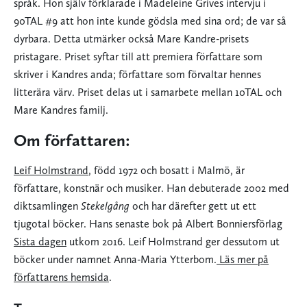
språk. Hon själv förklarade i Madeleine Grives intervju i
90TAL #9 att hon inte kunde gödsla med sina ord; de var så
dyrbara. Detta utmärker också Mare Kandre-prisets
pristagare. Priset syftar till att premiera författare som
skriver i Kandres anda; författare som förvaltar hennes
litterära värv. Priset delas ut i samarbete mellan 10TAL och
Mare Kandres familj.
Om författaren:
Leif Holmstrand
, född 1972 och bosatt i Malmö, är
författare, konstnär och musiker. Han debuterade 2002 med
diktsamlingen
Stekelgång
och har därefter gett ut ett
tjugotal böcker. Hans senaste bok på Albert Bonniersförlag
Sista dagen
utkom 2016. Leif Holmstrand ger dessutom ut
böcker under namnet Anna-Maria Ytterbom.
Läs mer på
författarens hemsida
.