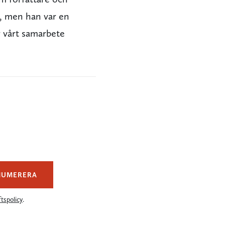
ar, men han var en
r vårt samarbete
NUMERERA
tspolicy
.