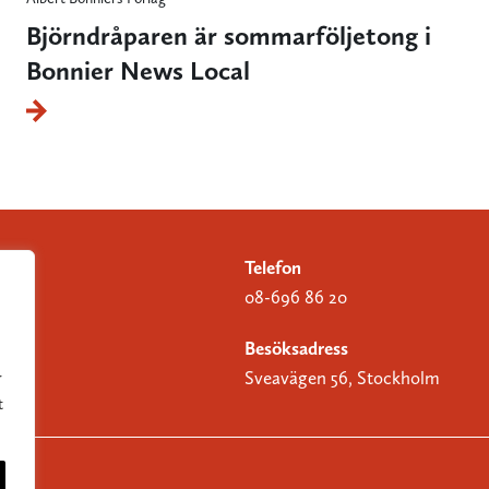
Björndråparen är sommarföljetong i
Bonnier News Local
Telefon
08-696 86 20
Besöksadress
Sveavägen 56, Stockholm
r
t