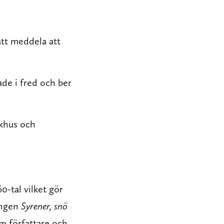
att meddela att
ade i fred och ber
ukhus och
0-tal vilket gör
ingen
Syrener, snö
m författare och