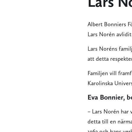
Lars No
Albert Bonniers Fö
Lars Norén avlidit
Lars Noréns familj
att detta respektera
Familjen vill fram
Karolinska Univers
Eva Bonnier, b
– Lars Norén har v
detta till en när
1963 och hans ver