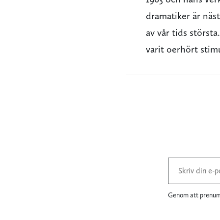
dramatiker är näst
av vår tids störst
varit oerhört sti
Genom att prenume