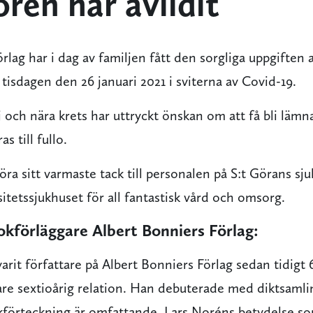
rén har avlidit
rlag har i dag av familjen fått den sorgliga uppgiften 
 tisdagen den 26 januari 2021 i sviterna av Covid-19.
 och nära krets har uttryckt önskan om att få bli lämn
s till fullo.
föra sitt varmaste tack till personalen på S:t Görans sj
itetssjukhuset för all fantastisk vård och omsorg.
okförläggare Albert Bonniers Förlag:
arit författare på Albert Bonniers Förlag sedan tidigt 6
mare sextioårig relation. Han debuterade med diktsaml
kförteckning är omfattande. Lars Noréns betydelse so