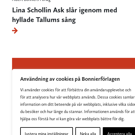
Lina Schollin Ask slår igenom med
hyllade Tallums sång
Användning av cookies på Bonnierförlagen
Vi använder cookies för att förbättra din användarupplevelse och
Albert Bonniers Förlag grundades 1837 och är
för att analysera hur vår webbplats används. Dessa cookies samlar
Sveriges största skönlitterära förlag.
information om ditt beteende på vår webbplats, inklusive vilka sido
du besöker och hur länge du stannar. Informationen används för at
hjälpa oss förstå hur vi kan göra vår webbplats bättre för dig.
Justera mina inställningar
Neka alla
Acceptera alla