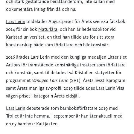
och stark gestaltande berättandeform, inte sällan med
dokumentära inslag från då och nu.
Lars Lerin
tilldelades Augustpriset för Årets svenska fackbok
2014 för sin bok
Naturlära
, och han är hedersdoktor vid
Karlstad universitet, en titel han tilldelats för sitt stora
konstnärskap både som författare och bildkonstnär.
2016 ärades
Lars Lerin
med den kungliga medaljen Litteris et
Artibus för framstående konstnärliga insatser som författare
och konstnär, samt tilldelades två Kristallen-statyetter för
programmet
Vänligen Lars Lerin
(SVT), Årets livsstilsprogram
samt Årets manliga tv-profil. 2019 tilldelades
Lars Lerin
Visa
vägen-priset i kategorin Årets eldsjäl.
Lars Lerin
debuterade som barnboksförfattare 2019 med
Trollet är inte hemma
. I september är han åter aktuell med
en ny barnbok: Kattjakten.