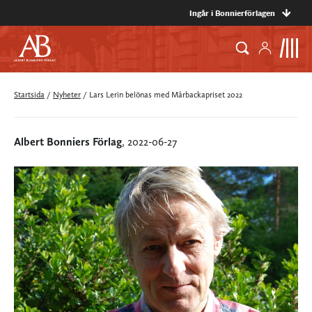
Ingår i Bonnierförlagen
Startsida
/
Nyheter
/
Lars Lerin belönas med Mårbackapriset 2022
Albert Bonniers Förlag
, 2022-06-27