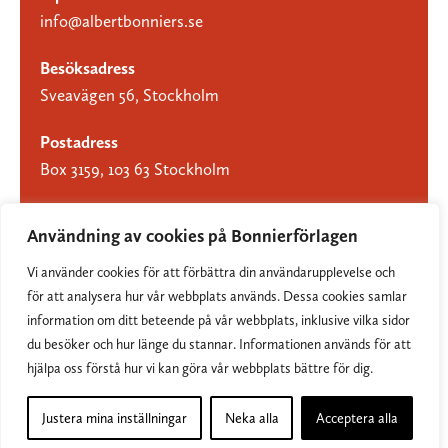
info@albertbonniers.se
Besöksadress
Sveavägen 56, Stockholm
Postadress
Box 3159, 103 63 Stockholm
Användning av cookies på Bonnierförlagen
Vi använder cookies för att förbättra din användarupplevelse och
Om Bonnierförlagen
för att analysera hur vår webbplats används. Dessa cookies samlar
Cookies
information om ditt beteende på vår webbplats, inklusive vilka sidor
du besöker och hur länge du stannar. Informationen används för att
Integritetspolicy
hjälpa oss förstå hur vi kan göra vår webbplats bättre för dig.
Justera mina inställningar
Neka alla
Acceptera alla