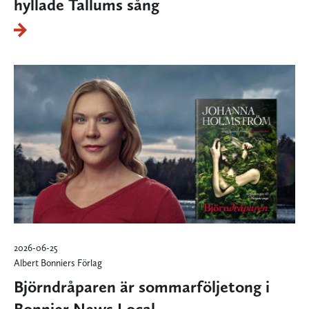
hyllade Tallums sång
2026-06-25
Albert Bonniers Förlag
Björndråparen är sommarföljetong i
Bonnier News Local