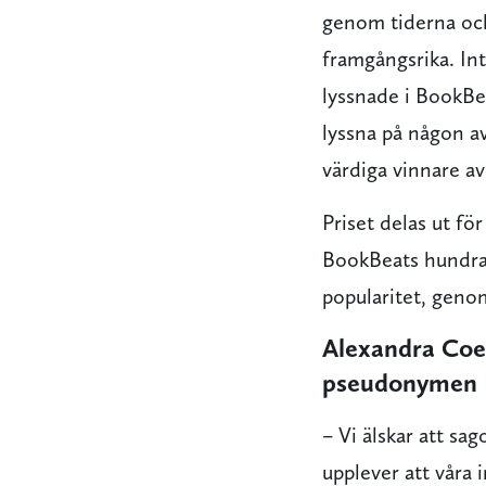
genom tiderna och 
framgångsrika. In
lyssnade i BookBea
lyssna på någon av
värdiga vinnare av
Priset delas ut fö
BookBeats hundra
popularitet, genom
Alexandra Coe
pseudonymen L
– Vi älskar att sa
upplever att våra