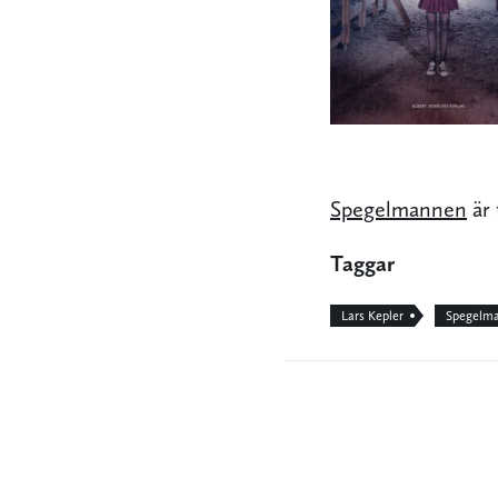
Spegelmannen
är 
Taggar
Lars Kepler
Spegelm