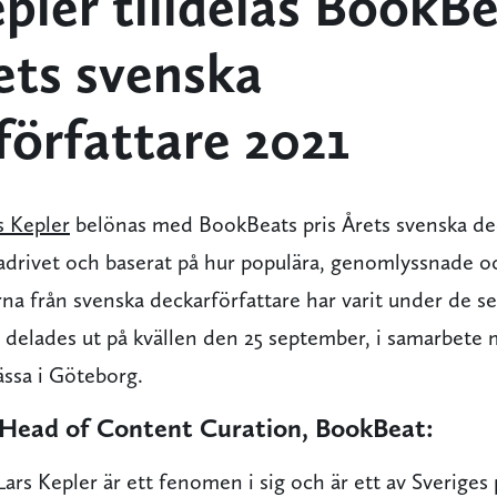
pler tilldelas BookB
ets svenska
författare 2021
s Kepler
belönas med BookBeats pris Årets svenska de
atadrivet och baserat på hur populära, genomlyssnade 
na från svenska deckarförfattare har varit under de se
 delades ut på kvällen den 25 september, i samarbete
ssa i Göteborg.
 Head of Content Curation, BookBeat:
Lars Kepler är ett fenomen i sig och är ett av Sveriges