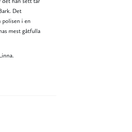
det han sett tar
Bark. Det
 polisen i en
nnas mest gåtfulla
Linna.