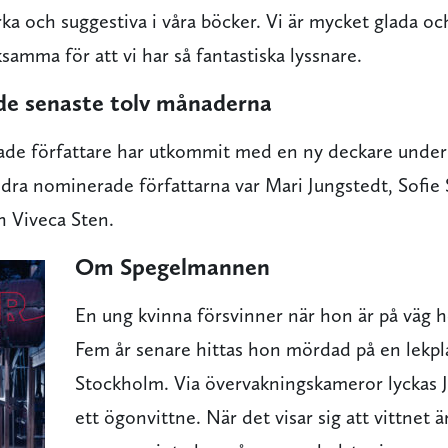
ka och suggestiva i våra böcker. Vi är mycket glada oc
ksamma för att vi har så fantastiska lyssnare.
de senaste tolv månaderna
de författare har utkommit med en ny deckare under 
ra nominerade författarna var Mari Jungstedt, Sofie 
 Viveca Sten.
Om Spegelmannen
En ung kvinna försvinner
när hon är på väg 
Fem år senare hittas hon mördad på en lekpla
Stockholm. Via övervakningskameror lyckas 
ett ögonvittne. När det visar sig att vittnet ä