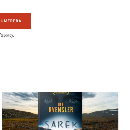
NUMERERA
tspolicy
.