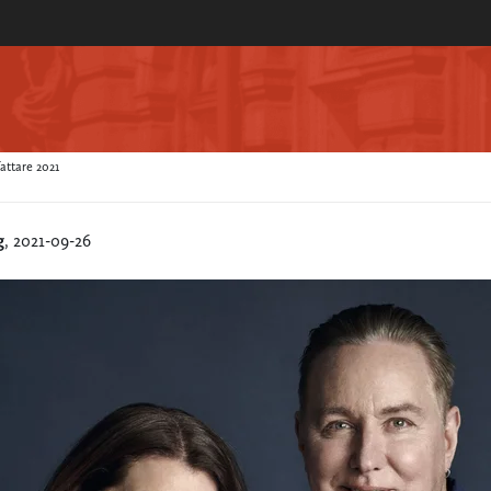
attare 2021
g
, 2021-09-26