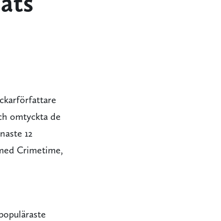
eats
ckarförfattare
och omtyckta de
naste 12
 med Crimetime,
 populäraste