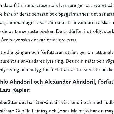
data från hundratusentals lyssnare ger oss svaret på 
te bara är deras senaste bok
Spegelmannen
det senast
t, sammantaget visar vår data att användarna älskar o
 deras tre senaste böcker. De är därför, i otroligt star
 Årets svenska deckarförfattare 2021.
r tredje gången och författaren utsågs genom att analy
tusentals användares lyssning. Det som mäts och väg
lyssning och betyg för författarnas tre senaste böcke
hlo Ahndoril och Alexander Ahndoril, förfa
ars Kepler:
goberättandet har återvänt till vårt land i och med lju
 inläsare Gunilla Leining och Jonas Malmsjö har en mag