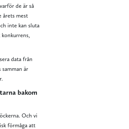
varför de är så
e årets mest
ch inte kan sluta
k konkurrens,
sera data från
s samman är
r.
ttarna bakom
dböckerna. Och vi
isk förmåga att