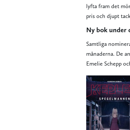
lyfta fram det mör
pris och djupt tac
Ny bok under 
Samtliga nominera
månaderna. De and
Emelie Schepp och