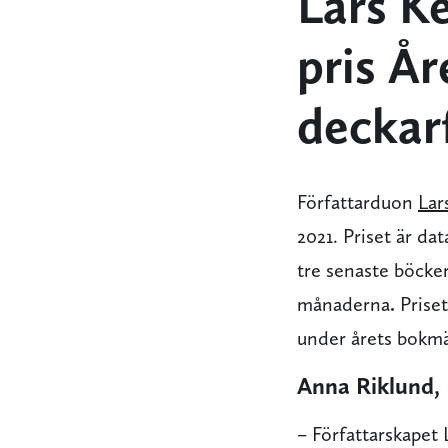
Lars Ke
pris År
deckar
Författarduon
Lar
2021. Priset är d
tre senaste böcker
månaderna
.
Priset
under årets bokmä
Anna Riklund,
– Författarskapet 