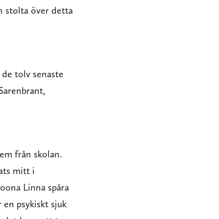
h stolta över detta
de tolv senaste
Sarenbrant,
hem från skolan.
ts mitt i
Joona Linna spåra
r en psykiskt sjuk