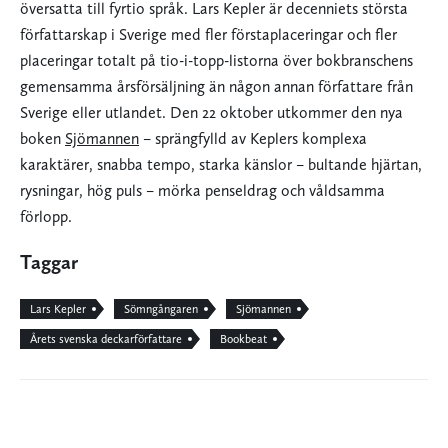
översatta till fyrtio språk. Lars Kepler är decenniets största
författarskap i Sverige med fler förstaplaceringar och fler
placeringar totalt på tio-i-topp-listorna över bokbranschens
gemensamma årsförsäljning än någon annan författare från
Sverige eller utlandet. Den 22 oktober utkommer den nya
boken
Sjömannen
– sprängfylld av Keplers komplexa
karaktärer, snabba tempo, starka känslor – bultande hjärtan,
rysningar, hög puls – mörka penseldrag och våldsamma
förlopp.
Taggar
Lars Kepler
Sömngångaren
Sjömannen
Årets svenska deckarförfattare
Bookbeat