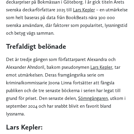
deckarpriser på Bokmässan i Göteborg. I år gick titeln Årets
svenska deckarförfattare 2025 till
Lars Kepler
– en utmärkelse
som helt baseras på data från BookBeats nära 300 000
svenska användare, där faktorer som popularitet, lyssningstid
och betyg vägs samman.
Trefaldigt belönade
Det är tredje gången som författarparet Alexandra och
Alexander Ahndoril, bakom pseudonymen
Lars Kepler
, tar
emot utmärkelsen. Deras framgångsrika serie om
kriminalkommissarie Joona Linna fortsätter att fängsla
publiken och de tre senaste böckerna i serien har legat till
grund för priset. Den senaste delen,
Sömngångaren
, utkom i
september 2024 och har snabbt blivit en favorit bland
lyssnarna.
Lars Kepler: