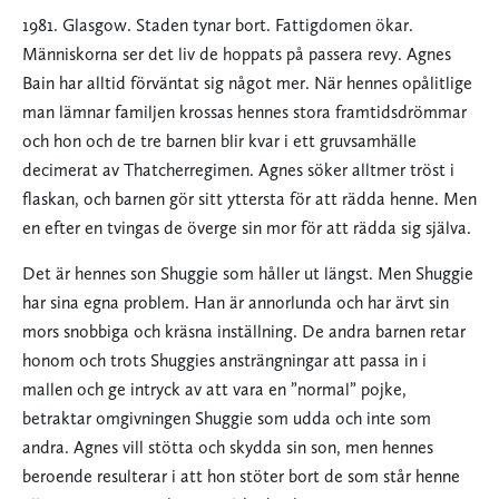
1981. Glasgow. Staden tynar bort. Fattigdomen ökar.
Människorna ser det liv de hoppats på passera revy. Agnes
Bain har alltid förväntat sig något mer. När hennes opålitlige
man lämnar familjen krossas hennes stora framtidsdrömmar
och hon och de tre barnen blir kvar i ett gruvsamhälle
decimerat av Thatcherregimen. Agnes söker alltmer tröst i
flaskan, och barnen gör sitt yttersta för att rädda henne. Men
en efter en tvingas de överge sin mor för att rädda sig själva.
Det är hennes son Shuggie som håller ut längst. Men Shuggie
har sina egna problem. Han är annorlunda och har ärvt sin
mors snobbiga och kräsna inställning. De andra barnen retar
honom och trots Shuggies ansträngningar att passa in i
mallen och ge intryck av att vara en ”normal” pojke,
betraktar omgivningen Shuggie som udda och inte som
andra. Agnes vill stötta och skydda sin son, men hennes
beroende resulterar i att hon stöter bort de som står henne