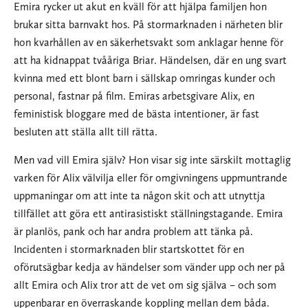
Emira rycker ut akut en kväll för att hjälpa familjen hon
brukar sitta barnvakt hos. På stormarknaden i närheten blir
hon kvarhållen av en säkerhetsvakt som anklagar henne för
att ha kidnappat tvååriga Briar. Händelsen, där en ung svart
kvinna med ett blont barn i sällskap omringas kunder och
personal, fastnar på film. Emiras arbetsgivare Alix, en
feministisk bloggare med de bästa intentioner, är fast
besluten att ställa allt till rätta.
Men vad vill Emira själv? Hon visar sig inte särskilt mottaglig
varken för Alix välvilja eller för omgivningens uppmuntrande
uppmaningar om att inte ta någon skit och att utnyttja
tillfället att göra ett antirasistiskt ställningstagande. Emira
är planlös, pank och har andra problem att tänka på.
Incidenten i stormarknaden blir startskottet för en
oförutsägbar kedja av händelser som vänder upp och ner på
allt Emira och Alix tror att de vet om sig själva – och som
uppenbarar en överraskande koppling mellan dem båda.