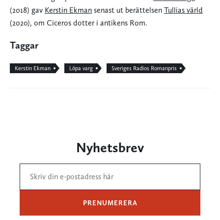
(2018) gav
Kerstin Ekman
senast ut berättelsen
Tullias värld
(2020), om Ciceros dotter i antikens Rom.
Taggar
Kerstin Ekman
Löpa varg
Sveriges Radios Romanpris
Nyhetsbrev
PRENUMERERA