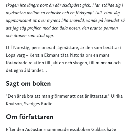
skogen lite längre bort än där skidspåret gick. Han ställde sig i
myrkanten mellan en enbuske och en förkrympt tall. Han såg
uppmärksamt ut över myrens lilla snövidd, vände på huvudet så
att jag såg profilen med den ädla nosen, den branta pannan
och öronen som stod opp.
Ulf Norrstig, pensionerad jägmästare, är den som berättar i
Löpa varg
–
Kerstin Ekmans
täta historia om en mans
förändrade relation till jakten och skogen, till minnena och
det egna åldrandet…
Sagt om boken
"Den är så bra att man glömmer att det är litteratur." Ulrika
Knutson, Sveriges Radio
Om författaren
Efter den Augustprisnominerade essäboken
Gubbas hage