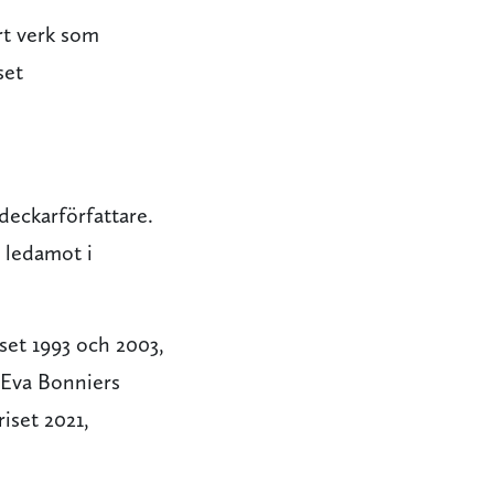
ärt verk som
set
deckarförfattare.
 ledamot i
riset 1993 och 2003,
h Eva Bonniers
iset 2021,