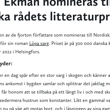
n Ekman nomineras til
a rådets litteraturpr
en av de fjorton författare som nomineras till Nordisk
2 för sin roman
Löpa varg
. Priset är på 300 000 danska
 2022 i Helsingfors.
yder:
er en dag spår efter en stor varg i skogen och känner
ns ankomst i bygden samlar och splittrar det jaktlag m
 får honom att se tillbaka på ett långt liv i och med 
sedermera hustrun som konstanter. Likt en gammal va
han nu på väg att motas bort, och i läsningen av sina g