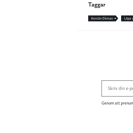
Taggar
Kerstin Ekman
Löpa 
Genom att prenume