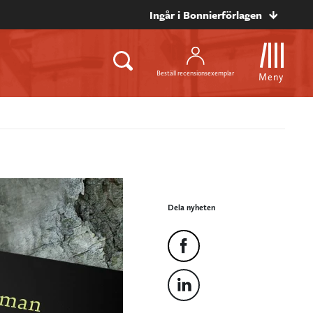
Ingår i Bonnierförlagen
Beställ recensionsexemplar
Meny
Dela nyheten