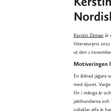
Kersti
Nordisk
Kerstin Ekman
är 
litteraturpris 202
ut den 1 november
Motiveringen l
En åldrad jägare s
med djuret. Varge
för i många år och
jakthundarna och 
självklar alfa är 