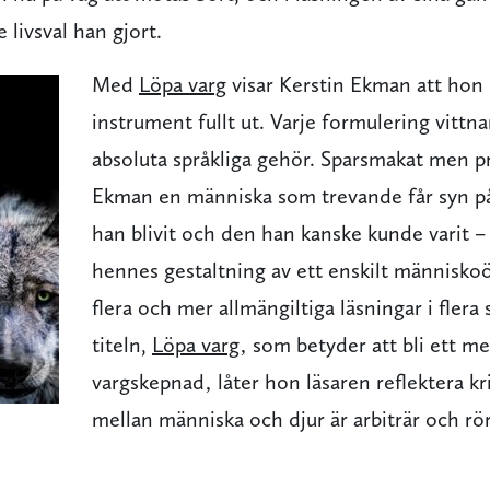
livsval han gjort.
Med
Löpa varg
visar Kerstin Ekman att hon 
instrument fullt ut. Varje formulering vittn
absoluta språkliga gehör. Sparsmakat men pr
Ekman en människa som trevande får syn på 
han blivit och den han kanske kunde varit 
hennes gestaltning av ett enskilt människo
flera och mer allmängiltiga läsningar i flera
titeln,
Löpa varg
‚ som betyder att bli ett m
vargskepnad‚ låter hon läsaren reflektera k
mellan människa och djur är arbiträr och rör