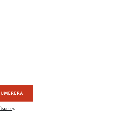
NUMERERA
tspolicy
.