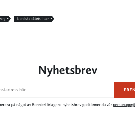
varg
Nordiska rådets litter
Nyhetsbrev
PRE
rera på något av Bonnierförlagens nyhetsbrev godkänner du vår
personuppgif