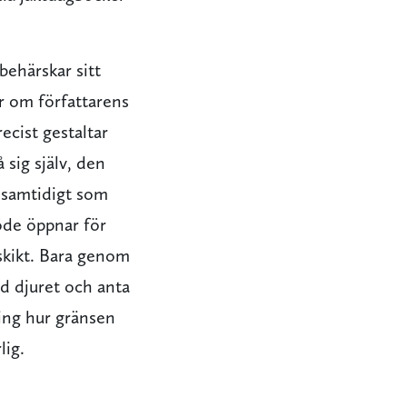
behärskar sitt
ar om författarens
ecist gestaltar
sig själv, den
– samtidigt som
öde öppnar för
 skikt. Bara genom
ed djuret och anta
ring hur gränsen
lig.