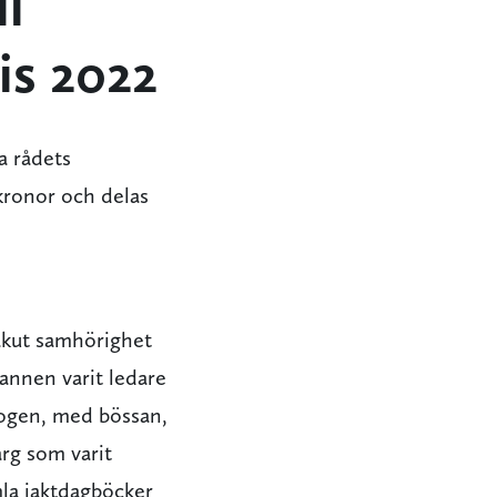
l
is 2022
a rådets
 kronor och delas
 akut samhörighet
annen varit ledare
skogen, med bössan,
rg som varit
amla jaktdagböcker