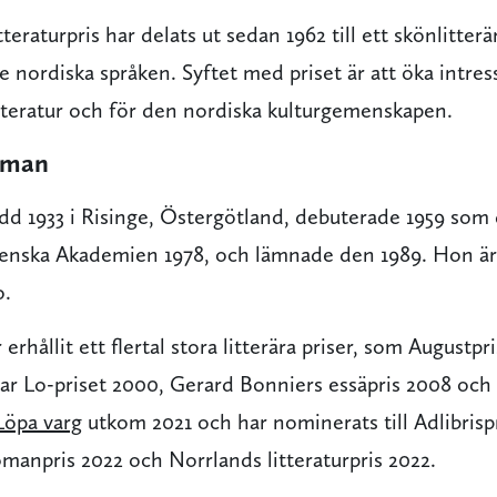
teraturpris har delats ut sedan 1962 till ett skönlitter
 de nordiska språken. Syftet med priset är att öka intres
tteratur och för den nordiska kulturgemenskapen.
kman
ödd 1933 i Risinge, Östergötland, debuterade 1959 som 
venska Akademien 1978, och lämnade den 1989. Hon är
o.
 erhållit ett flertal stora litterära priser, som Augustp
Ivar Lo-priset 2000, Gerard Bonniers essäpris 2008 oc
Löpa varg
utkom 2021 och har nominerats till Adlibrispr
manpris 2022 och Norrlands litteraturpris 2022.