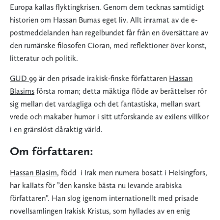
Europa kallas flyktingkrisen. Genom dem tecknas samtidigt
historien om Hassan Bumas eget liv. Allt inramat av de e-
postmeddelanden han regelbundet får från en översättare av
den rumänske filosofen Cioran, med reflektioner över konst,
litteratur och politik.
GUD 99
är den prisade irakisk-finske författaren
Hassan
Blasims
första roman; detta mäktiga flöde av berättelser rör
sig mellan det vardagliga och det fantastiska, mellan svart
vrede och makaber humor i sitt utforskande av exilens villkor
i en gränslöst dåraktig värld.
Om författaren:
Hassan Blasim
, född i Irak men numera bosatt i Helsingfors,
har kallats för ”den kanske bästa nu levande arabiska
författaren”. Han slog igenom internationellt med prisade
novellsamlingen Irakisk Kristus, som hyllades av en enig