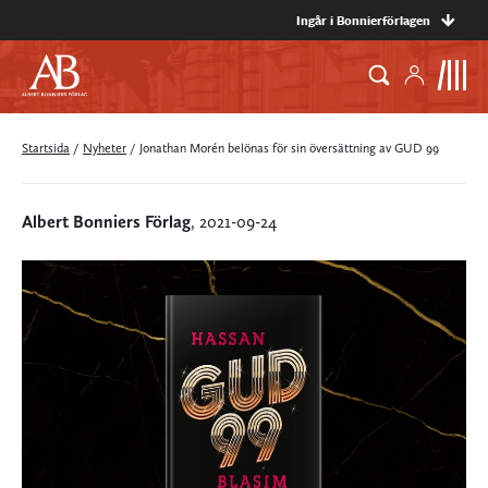
Ingår i Bonnierförlagen
Startsida
/
Nyheter
/
Jonathan Morén belönas för sin översättning av GUD 99
Albert Bonniers Förlag
, 2021-09-24