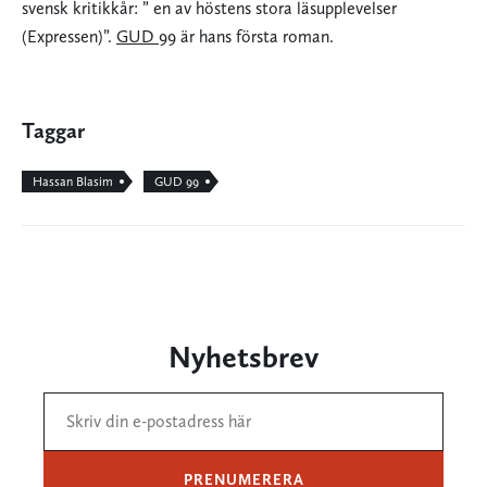
svensk kritikkår: ” en av höstens stora läsupplevelser
(Expressen)”.
GUD 99
är hans första roman.
Taggar
Hassan Blasim
GUD 99
Nyhetsbrev
PRENUMERERA