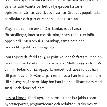
När Jonas Sjöstedt kandiderade till partiledare hösten 2011
balanserade Vänsterpartiet på fyraprocentsspärren i
opinionen. När han avgick 2020 var han Sveriges populäraste
partiledare och partiet mer än dubbelt så stort.
Vägen dit var inte enkel. Den kantades av hårda
förhandlingar, interna motsättningar och konflikter inför
öppen ridå. Men också av vänskap, samarbete och
osannolika politiska framgångar.
Jonas Sjöstedt
, född 1964, är politiker och författare, med en
bakgrund sombmetallindustriarbetare. Mellan 1995 och 2006
var han ledamot i Europaparlamentet, och 2012 valdes han
till partiledare för Vänsterpartiet, en post han innehade fram
till sin avgång år 2020. Idag bor han i Hanoi tillsammans med
sin fru och deras två barn.
Jessica Nordh
, född 1979, är journalist och har jobbat som
nyhetsreporter, programledare och redaktör i radio och tv.