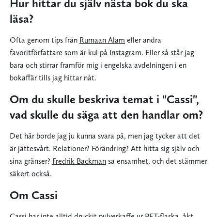
Hur hittar du själv nästa bok du ska
läsa?
Ofta genom tips från
Rumaan Alam
eller andra
favoritförfattare som är kul på Instagram. Eller så står jag
bara och stirrar framför mig i engelska avdelningen i en
bokaffär tills jag hittar nåt.
Om du skulle beskriva temat i "Cassi",
vad skulle du säga att den handlar om?
Det här borde jag ju kunna svara på, men jag tycker att det
är jättesvårt. Relationer? Förändring? Att hitta sig själv och
sina gränser?
Fredrik Backman
sa ensamhet, och det stämmer
säkert också.
Om Cassi
Cassi har inte alltid druckit pulverkaffe ur PET-flaska, åkt