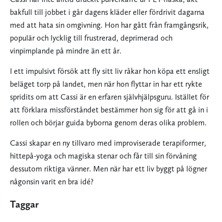
bakfull till jobbet i går dagens kläder eller fördrivit dagarna
med att hata sin omgivning. Hon har gått från framgångsrik,
populär och lycklig till frustrerad, deprimerad och
vinpimplande på mindre än ett år.
I ett impulsivt försök att fly sitt liv råkar hon köpa ett ensligt
beläget torp på landet, men när hon flyttar in har ett rykte
spridits om att Cassi är en erfaren självhjälpsguru. Istället för
att förklara missförståndet bestämmer hon sig för att gå in i
rollen och börjar guida byborna genom deras olika problem.
Cassi skapar en ny tillvaro med improviserade terapiformer,
hittepå-yoga och magiska stenar och får till sin förvåning
dessutom riktiga vänner. Men när har ett liv byggt på lögner
någonsin varit en bra idé?
Taggar