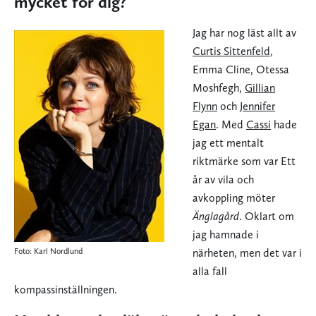
mycket för dig?
Jag har nog läst allt av
Curtis Sittenfeld
,
Emma Cline, Otessa
Moshfegh,
Gillian
Flynn
och
Jennifer
Egan
. Med
Cassi
hade
jag ett mentalt
riktmärke som var Ett
år av vila och
avkoppling möter
Änglagård
. Oklart om
jag hamnade i
Foto: Karl Nordlund
närheten, men det var i
alla fall
kompassinställningen.