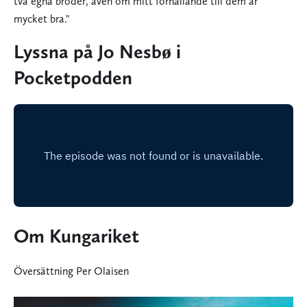
två egna bröder, även om mitt förhållande till dem är
mycket bra."
Lyssna på Jo Nesbø i
Pocketpodden
Om Kungariket
Översättning Per Olaisen