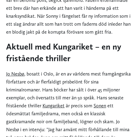
var en berömd polis, begick självmord. Fadern efterlämnade
ett brev där han erkände att han varit i händerna på ett
knarksyndikat. När Sonny i fängelset får ny information som i
ett slag ändrar allt som han trott om faderns död inleder han
en blodig jakt på de korrupta förövare som gått fria.
Aktuell med Kungariket – en ny
fristående thriller
Jo Nesbø
, bosatt i Oslo, är en av världens mest framgångsrika
författare och är flerfaldigt prisbelönt för sina
kriminalromaner. Hans böcker har sålt i över 45 miljoner
exemplar, och översatts till mer än 50 språk. Hans senaste
fristående thriller
Kungariket
är precis som
Sonen
ett
ödesmättat familjedrama, men också en klassisk
gastkramande noir om familjeband, lögner och skam. Jo
Nesbø i en intervju: "Jag har använt mitt förhållande till mina