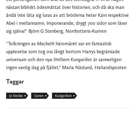
nästan bibliskt ödesmättat över historien, och då ska man
ändå inte låta sig luras av att bröderna heter Kain respektive
Abel i mellannamn. Imponerande, drygt 700 sidor som läser
sig själva!" Björn G Stenberg, Norrbottens-Kuriren
"Tolkningen av
Macbeth
häromåret var en fantastisk
upplevelse som tog oss långt bortom Harrys begränsade
universum och den nya thrillern
Kungariket
är sannerligen
ingen vanlig dag på fjället." Maria Näslund, Hallandsposten
Taggar
Jo Nesbø
Sonen
Kungariket