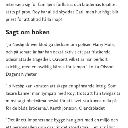
intressera sig för familjens förflutna och brödernas lojalitet
sätts på prov. Roy har alltid skyddat Carl, men hur högt blir
priset för att alltid hålla ihop?
Sagt om boken
"Jo Nesbø skriver blodiga deckare om polisen Harry Hole,
och på senare år har han också skrivit ett par fristående
ödesmättade tragedier. Oavsett vilket är han oerhört
skicklig, med en osviklig känsla för tempo." Lotta Olsson,
Dagens Nyheter
"Jo Nesbø
kan konsten att skapa en spännande intrig. Som
läsare känner man sympati med Roy, trots att han tvingas ta
minst sagt obekväma beslut för att livet ska kunna rulla på
för de båda bröderna.", Kenth Jönsson, Ölandsbladet
"Det är ett imponerande bygge han gjort med en miljö och
ett persongalleri som drar åt det storslagna ... et är något