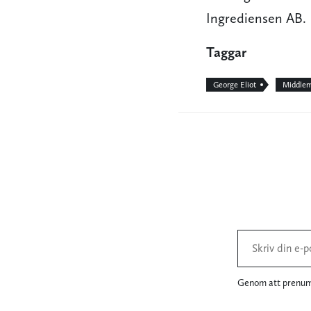
Ingrediensen AB.
Taggar
George Eliot
Middle
Genom att prenume