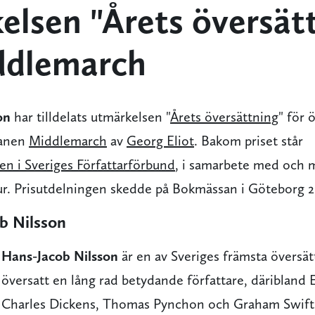
elsen "Årets översät
ddlemarch
on
har tilldelats utmärkelsen "
Årets översättning
" för 
manen
Middlemarch
av
Georg Eliot
. Bakom priset står
en i Sveriges Författarförbund
, i samarbete med och 
ur. Prisutdelningen skedde på Bokmässan i Göteborg 2
b Nilsson
Hans-Jacob Nilsson
är en av Sveriges främsta översät
översatt en lång rad betydande författare, däribland
Charles Dickens, Thomas Pynchon och Graham Swift