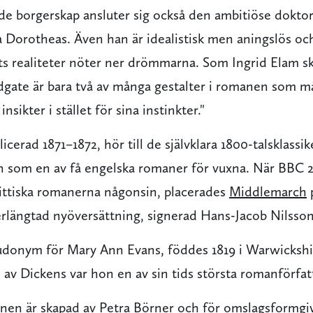
nde borgerskap ansluter sig också den ambitiöse doktor
 Dorotheas. Även han är idealistisk men aningslös och 
ts realiteter nöter ner drömmarna. Som Ingrid Elam skri
gate är bara två av många gestalter i romanen som måst
nsikter i stället för sina instinkter."
licerad 1871–1872, hör till de självklara 1800-talsklassik
 som en av få engelska romaner för vuxna. När BBC 
ittiska romanerna någonsin, placerades
Middlemarch
p
terlängtad nyöversättning, signerad Hans-Jacob Nilsson
udonym för Mary Ann Evans, föddes 1819 i Warwickshi
av Dickens var hon en av sin tids största romanförfat
onen är skapad av
Petra Börner
och för omslagsformgiv