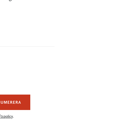
NUMERERA
tspolicy
.