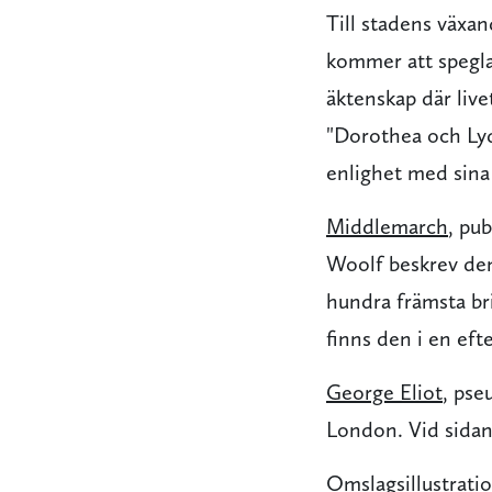
Till stadens växa
kommer att spegla
äktenskap där live
"Dorothea och Lyd
enlighet med sina i
Middlemarch
, pub
Woolf beskrev den
hundra främsta br
finns den i en ef
George Eliot
, pse
London. Vid sidan 
Omslagsillustrati