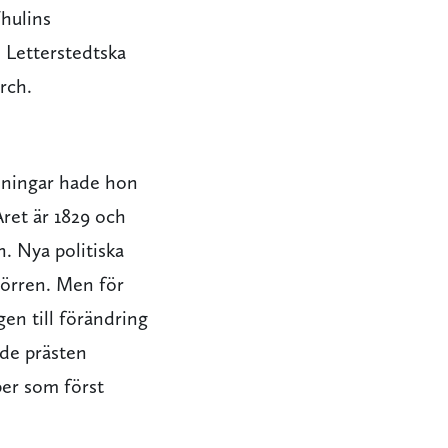
hulins
n Letterstedtska
rch.
sanningar hade hon
Året är 1829 och
. Nya politiska
 dörren. Men för
en till förändring
rde prästen
er som först