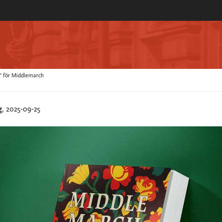
g" för Middlemarch
g
, 2025-09-25