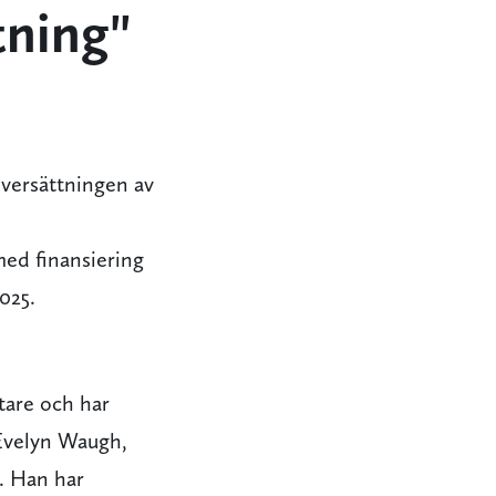
tning"
översättningen av
med finansiering
025.
tare och har
 Evelyn Waugh,
. Han har