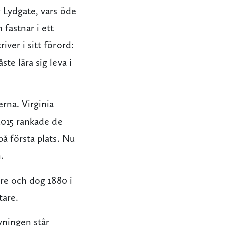
 Lydgate, vars öde
fastnar i ett
ver i sitt förord:
e lära sig leva i
erna. Virginia
2015 rankade de
å första plats. Nu
.
re och dog 1880 i
tare.
ningen står