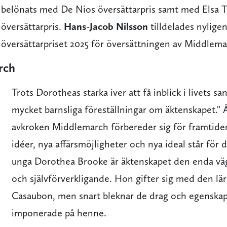
belönats med De Nios översättarpris samt med Elsa T
översättarpris.
Hans-Jacob Nilsson
tilldelades nylige
översättarpriset 2025 för översättningen av Middlema
rch
Trots Dorotheas starka iver att få inblick i livets 
mycket barnsliga föreställningar om äktenskapet." 
avkroken Middlemarch förbereder sig för framtiden
idéer, nya affärsmöjligheter och nya ideal står för
unga Dorothea Brooke är äktenskapet den enda väg
och självförverkligande. Hon gifter sig med den lä
Casaubon, men snart bleknar de drag och egenskap
imponerade på henne.