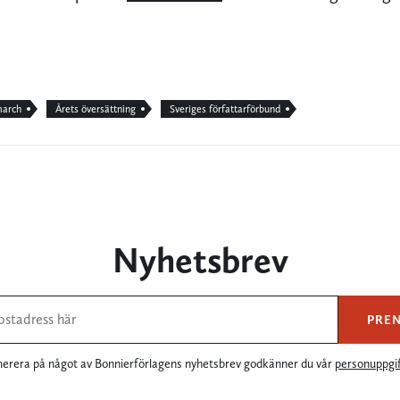
march
Årets översättning
Sveriges författarförbund
Nyhetsbrev
PRE
rera på något av Bonnierförlagens nyhetsbrev godkänner du vår
personuppgif