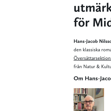
utmärk
för Mi
Hans-Jacob Nilss
den klassiska ro
Översättarsektion
från Natur & Kult
Om Hans-Jaco