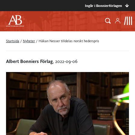
Ingår i Bonnierförlagen
Startsida
/
Nyheter
/
Håkan Nesser tilldelas norskt hederspris
Albert Bonniers Förlag
, 2022-09-06