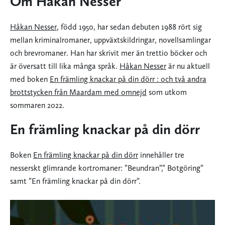
Om Håkan Nesser
Håkan Nesser
, född 1950, har sedan debuten 1988 rört sig
mellan kriminalromaner, uppväxtskildringar, novellsamlingar
och brevromaner. Han har skrivit mer än trettio böcker och
är översatt till lika många språk.
Håkan Nesser
är nu aktuell
med boken
En främling knackar på din dörr : och två andra
brottstycken från Maardam med omnejd
som utkom
sommaren 2022.
En främling knackar på din dörr
Boken
En främling knackar på din dörr
innehåller tre
nesserskt glimrande kortromaner: ”Beundran”,” Botgöring”
samt ”En främling knackar på din dörr”.