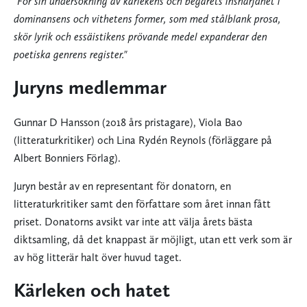
"För sin undersökning av kärlekens och begärets insnärjdhet i
dominansens och vithetens former, som med stålblank prosa,
skör lyrik och essäistikens prövande medel expanderar den
poetiska genrens register."
Juryns medlemmar
Gunnar D Hansson (2018 års pristagare), Viola Bao
(litteraturkritiker) och Lina Rydén Reynols (förläggare på
Albert Bonniers Förlag).
Juryn består av en representant för donatorn, en
litteraturkritiker samt den författare som året innan fått
priset. Donatorns avsikt var inte att välja årets bästa
diktsamling, då det knappast är möjligt, utan ett verk som är
av hög litterär halt över huvud taget.
Kärleken och hatet