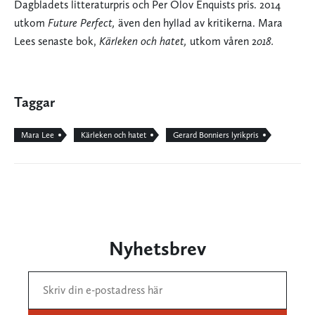
Dagbladets litteraturpris och Per Olov Enquists pris. 2014
utkom
Future Perfect,
även den hyllad av kritikerna. Mara
Lees senaste bok,
Kärleken och hatet,
utkom våren 2
018.
Taggar
Mara Lee
Kärleken och hatet
Gerard Bonniers lyrikpris
Nyhetsbrev