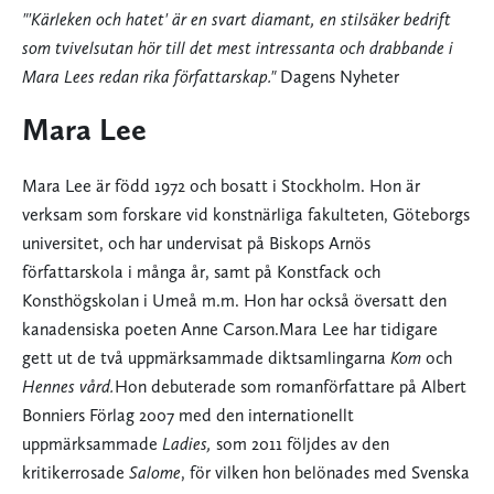
"'Kärleken och hatet' är en svart diamant, en stilsäker bedrift
som tvivelsutan hör till det mest intressanta och drabbande i
Mara Lees redan rika författarskap."
Dagens Nyheter
"Mara Lee är mästerlig när det handlar om reduktion och förtätning. Med den här boken visar hon att vilket tokspretande innehåll som helst kan, i en skicklig författares händer, få sin perfekta form."
Mara Lee
Mara Lee är född 1972 och bosatt i Stockholm. Hon är
verksam som forskare vid konstnärliga fakulteten, Göteborgs
universitet, och har undervisat på Biskops Arnös
författarskola i många år, samt på Konstfack och
Konsthögskolan i Umeå m.m. Hon har också översatt den
kanadensiska poeten Anne Carson.Mara Lee har tidigare
gett ut de två uppmärksammade diktsamlingarna
Kom
och
Hennes vård.
Hon debuterade som romanförfattare på Albert
Bonniers Förlag 2007 med den internationellt
uppmärksammade
Ladies,
som 2011 följdes av den
kritikerrosade
Salome
, för vilken hon belönades med Svenska