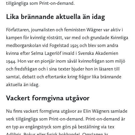
tillgängliga som Print-on-demand.
Lika brännande aktuella än idag
Författaren, journalisten och feministen Wägner var aktiv i
kampen för kvinnlig rösträtt, var med och grundade Kvinnliga
medborgarskolan vid Fogelstad 1925 och blev som andra
kvinna efter Selma Lagerlöf invald i Svenska Akademien
1944. Hon var en pionjär inom såväl kvinnofrågan som miljö
och fredsfrågan och i sina texter bjuder hon in läsaren till
samtal, debatt och eftertanke kring frågor lika brännande
aktuella än idag.
Vackert formgivna utgåvor
Nu finns vackert formgivna utgåvor av Elin Wägners samlade
verk tillgängliga som Print-on-demand. Print-on-demand är
en typ av engångstryck som görs på beställning via tex
Adlibris, Bokus eller fysisk bokhandel. Omslagen är