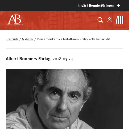
Ingår i Bonnierförlagen
Startsida
/
Nyheter
/
Den amerikanska författaren Philip Roth har avlidit
Albert Bonniers Förlag
, 2018-05-24