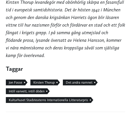
Kirsten Thorup levandegör med obönhörlig skärpa en fasansfull
tid i europeisk samtidshistoria. Det är hösten 1942 i München
och genom den danska krigsänkan Harriets ögon blir läsaren
vittne till hur nazismen förför och fördärvar en stad och ett folk
fångat i krigets grepp. I på samma gång utmejslad och
flödande prosa, lysande översatt av Helena Hansson, kommer
vi nära människorna och deras kroppsliga såväl som själsliga
kamp för överlevnad.
Taggar
Jon Fosse
Kirsten Thorup
Det andra namnet
Intill vanvett, intill döden
Kulturhuset Stadsteaterns Internationella Litteraturpris