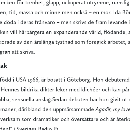
tecken för tomhet, glapp, ockuperat utrymme, rumsli
en, tid, massa och minne men också – en mor. Ida Börj
de döda i deras frånvaro – men skrivs de fram levande 
en vill härbärgera en expanderande värld, flödande, 
lkorade av den årslånga tystnad som föregick arbetet, 
ran att skriva.
iak
 född i USA 1966, är bosatt i Göteborg. Hon debutera
.
Hennes bildrika dikter leker med klichéer och kan p
abba, sensuella anslag.Sedan debuten har hon givit ut 
omaner, däribland den uppmärsammade
Agadir, my lov
 verksam som dramatiker och översättare och är åter
en!" i Sveriges Radio P1.