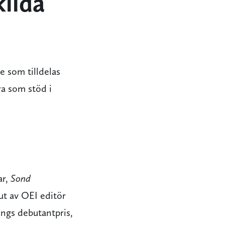
kilda
re som tilldelas
ra som stöd i
ar,
Sond
ut av OEI editör
ings debutantpris,