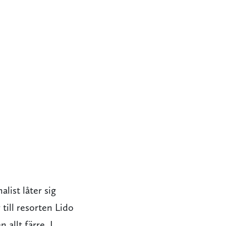
list låter sig
 till resorten Lido
 allt färre. I