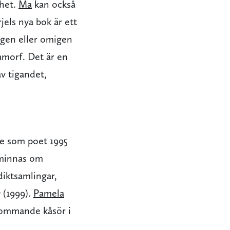
ghet.
Ma
kan också
els nya bok är ett
igen eller omigen
amorf. Det är en
av tigandet,
de som poet 1995
åminnas om
diktsamlingar,
e
(1999).
Pamela
kommande kåsör i