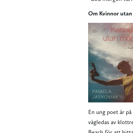
Om Kvinnor utan
En ung poet är på 
vägledas av klottr
Beach för att hitta