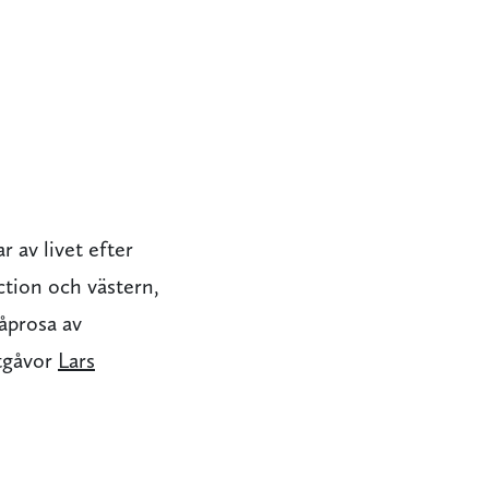
r av livet efter
ction och västern,
åprosa av
utgåvor
Lars