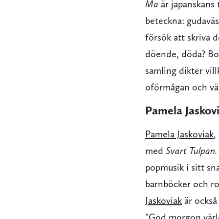
Ma
är japanskans 
beteckna: gudaväs
försök att skriva 
döende, döda? Bok
samling dikter vil
oförmågan och väg
Pamela Jaskov
Pamela Jaskoviak
,
med
Svart Tulpan
popmusik i sitt sn
barnböcker och r
Jaskoviak
är också
"God morgon värld