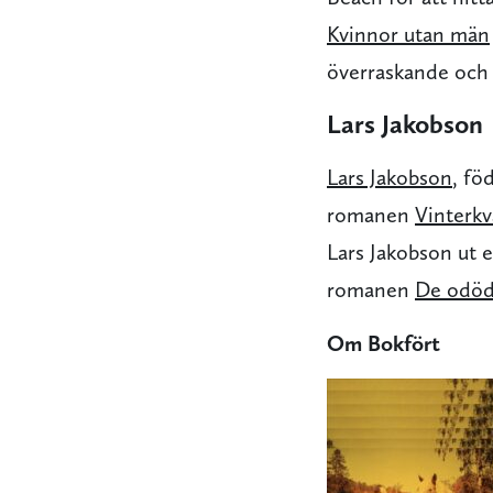
Kvinnor utan män
överraskande och 
Lars Jakobson
Lars Jakobson
, fö
romanen
Vinterkv
Lars Jakobson ut 
romanen
De odöd
Om Bokfört