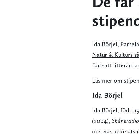
De får 
stipen
Ida Börjel
,
Pamela
Natur & Kulturs s
fortsatt litterärt a
Läs mer om stipen
Ida Börjel
Ida Börjel
, född 1
(
2004),
Skåneradio
och har belönats 