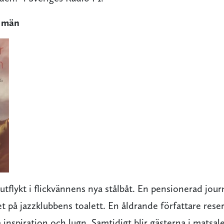
 män
utflykt i flickvännens nya stålbåt. En pensionerad journa
et på jazzklubbens toalett. En åldrande författare reser
 inspiration och lugn. Samtidigt blir gästerna i matsalen