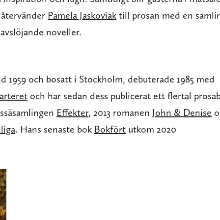
återvänder
Pamela Jaskoviak
till prosan med en samli
avslöjande noveller.
dd 1959 och bosatt i Stockholm, debuterade 1985 med
arteret
och har sedan dess publicerat ett flertal prosa
essäsamlingen
Effekter
, 2013 romanen
John & Denise
o
liga
. Hans senaste bok
Bokfört
utkom 2020