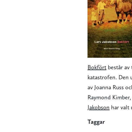
Bokfört
består av 
katastrofen. Den u
av Joanna Russ o
Raymond Kimber, i 
Jakobson
har valt 
Taggar