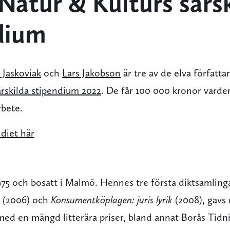
Natur & Kulturs särs
dium
 Jaskoviak
och
Lars Jakobson
är tre av de elva författa
ärskilda stipendium 2022
. De får 100 000 kronor varde
rbete.
diet här
975 och bosatt i Malmö. Hennes tre första diktsamling
 (
2006) och
Konsumentköplagen: juris lyrik
(2008), gavs 
med en mängd litterära priser, bland annat Borås Tidn