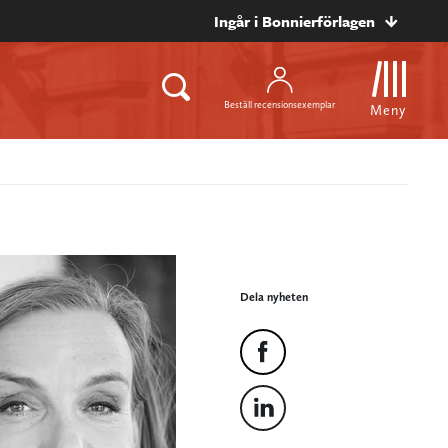
Ingår i Bonnierförlagen
Beställ recensionsexemplar
Meny
Dela nyheten