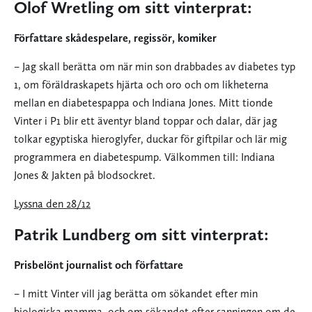
Olof Wretling om sitt vinterprat:
Författare skådespelare, regissör, komiker
– Jag skall berätta om när min son drabbades av diabetes typ
1, om föräldraskapets hjärta och oro och om likheterna
mellan en diabetespappa och Indiana Jones. Mitt tionde
Vinter i P1 blir ett äventyr bland toppar och dalar, där jag
tolkar egyptiska hieroglyfer, duckar för giftpilar och lär mig
programmera en diabetespump. Välkommen till: Indiana
Jones & Jakten på blodsockret.
Lyssna den 28/12
Patrik Lundberg om sitt vinterprat:
Prisbelönt journalist och författare
– I mitt Vinter vill jag berätta om sökandet efter min
biologiska mamma, och om sökandet efter sanningen om de