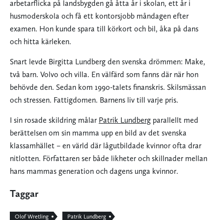
arbetarflicka på landsbygden gå åtta år i skolan, ett år i
husmoderskola och få ett kontorsjobb måndagen efter
examen. Hon kunde spara till körkort och bil, åka på dans
och hitta kärleken.
Snart levde Birgitta Lundberg den svenska drömmen: Make,
två barn. Volvo och villa. En välfärd som fanns där när hon
behövde den. Sedan kom 1990-talets finanskris. Skilsmässan
och stressen. Fattigdomen. Barnens liv till varje pris.
I sin rosade skildring målar
Patrik Lundberg
parallellt med
berättelsen om sin mamma upp en bild av det svenska
klassamhället – en värld där lågutbildade kvinnor ofta drar
nitlotten. Författaren ser både likheter och skillnader mellan
hans mammas generation och dagens unga kvinnor.
Taggar
Olof Wretling
Patrik Lundberg