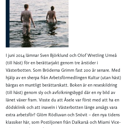
I juni 2014 lämnar Sven Björklund och Olof Wretling Umeå
(till häst) för en berättarjakt genom tre årstider i
Västerbotten. Som Bröderna Grimm fast 200 år senare. Med
hjälp av en sherpa från Arbetsförmedlingen Kultur (utan häst)
bärgas en muntligt berättarskatt. Boken är en reseskildring
(till häst) genom sly och avfolkningsbygd där en ny bild av
länet växer fram. Visste du att Åsele var först med att ha en
dödsklinik och att inaveln i Västerbotten länge ansågs vara
extra arbetsför? Glöm Rödluvan och Snövit – den nya tidens
klassiker här, som Postiljonen från Dalkarså och Miami Vice-