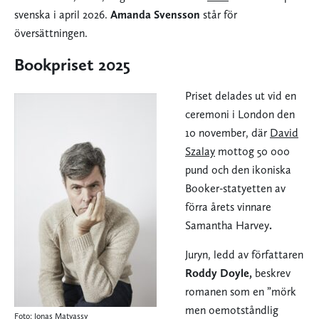
svenska i april 2026.
Amanda Svensson
står för
översättningen.
Bookpriset 2025
Priset delades ut vid en
ceremoni i London den
10 november, där
David
Szalay
mottog 50 000
pund och den ikoniska
Booker-statyetten av
förra årets vinnare
Samantha Harvey
.
Juryn, ledd av författaren
Roddy Doyle,
beskrev
romanen som en ”mörk
men oemotståndlig
Foto: Jonas Matyassy