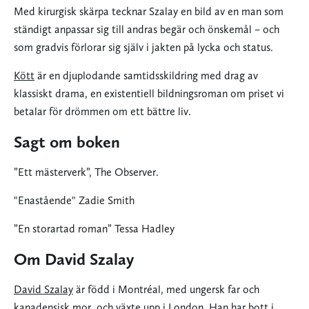
Med kirurgisk skärpa tecknar Szalay en bild av en man som
ständigt anpassar sig till andras begär och önskemål – och
som gradvis förlorar sig själv i jakten på lycka och status.
Kött
är en djuplodande samtidsskildring med drag av
klassiskt drama, en existentiell bildningsroman om priset vi
betalar för drömmen om ett bättre liv.
Sagt om boken
”Ett mästerverk”, The Observer.
"Enastående" Zadie Smith
”En storartad roman” Tessa Hadley
Om David Szalay
David Szalay
är född i Montréal, med ungersk far och
kanadensisk mor, och växte upp i London. Han har bott i