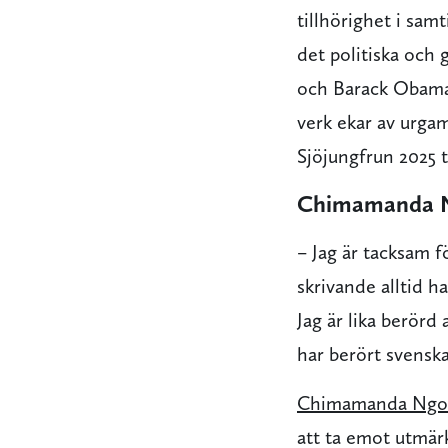
tillhörighet i sa
det politiska och
och Barack Obama 
verk ekar av urgam
Sjöjungfrun 2025 t
Chimamanda Ng
– Jag är tacksam f
skrivande alltid ha
Jag är lika berörd
har berört svenska
Chimamanda Ngoz
att ta emot utmär