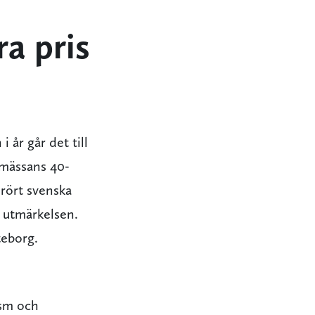
ra pris
 år går det till
kmässans 40-
erört svenska
 utmärkelsen.
eborg.
ism och