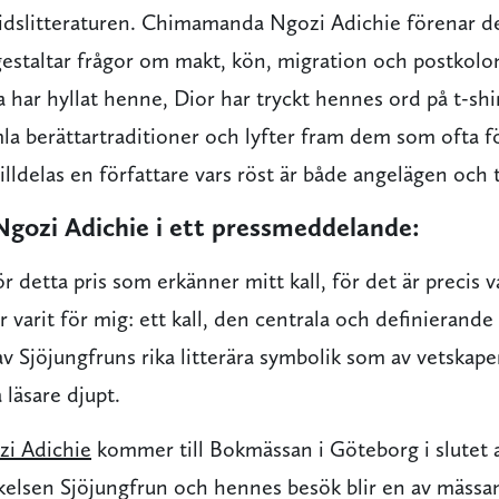
mtidslitteraturen. Chimamanda Ngozi Adichie förenar d
 gestaltar frågor om makt, kön, migration och postkol
har hyllat henne, Dior har tryckt hennes ord på t-sh
la berättartraditioner och lyfter fram dem som ofta fö
illdelas en författare vars röst är både angelägen och t
ozi Adichie i ett pressmeddelande:
ör detta pris som erkänner mitt kall, för det är precis v
r varit för mig: ett kall, den centrala och definierande 
 av Sjöjungfruns rika litterära symbolik som av vetskape
 läsare djupt.
i Adichie
kommer till Bokmässan i Göteborg i slutet 
kelsen Sjöjungfrun och hennes besök blir en av mässa