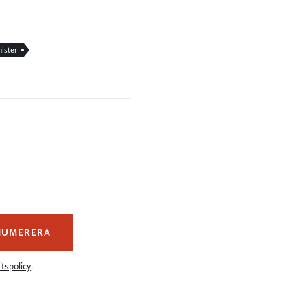
nister
NUMERERA
tspolicy
.