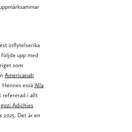
om uppmärksammar
st inflytelserika
 följde upp med
kriget som
en
Americanah
t. Hennes essä
Alla
refererad i allt
ozi Adichies
 2025. Det är en