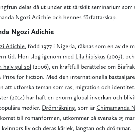
ungfrun delas då ut under ett särskilt seminarium s
anda Ngozi Adichie och hennes författarskap.
a Ngozi Adichie
i Adichie
, född 1977 i Nigeria, räknas som en av de me
dern tid. Hon slog igenom med
Lila hibiskus
(2003), och
 halv gul sol
(2006), en kraftfull berättelse om Biafra
 Prize for Fiction. Med den internationella bästsäljar
hon att utforska teman som ras, migration och identite
ster
(2014) har haft en enorm global inverkan och blivit 
l populära medier.
Drömräkning
, som är
Chimamanda Ng
rkomst till romanformen, utkommer på svenska 25 mars
 kvinnors liv och deras kärlek, längtan och drömmar.