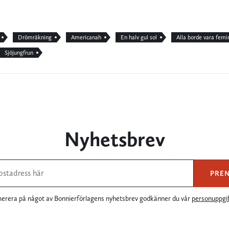
Drömräkning
Americanah
En halv gul sol
Alla borde vara femi
Sjöjungfrun
Nyhetsbrev
PRE
rera på något av Bonnierförlagens nyhetsbrev godkänner du vår
personuppgif