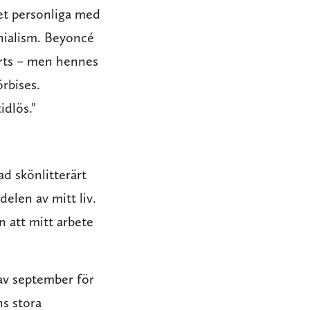
et personliga med
onialism. Beyoncé
irts – men hennes
rbises.
idlös."
ad skönlitterärt
delen av mitt liv.
n att mitt arbete
av september för
ns stora