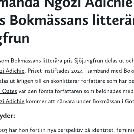
anda Ngozi Adichie
as Bokmässans litterä
gfrun
som Bokmässans litterära pris Sjöjungfrun delas ut och i
i Adichie
. Priset instiftades 2024 i samband med Bo
las ut årligen till en skönlitterär författare som har b
l Oates
var den första författaren som belönades med
i Adichie
kommer att närvara under Bokmässan i Göt
yder:
03 har hon fört in nya perspektiv på identitet, femin