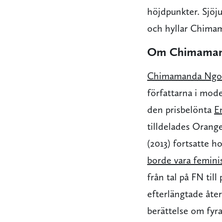
höjdpunkter. Sjöj
och hyllar Chimam
Om Chimamand
Chimamanda Ngoz
författarna i mo
den prisbelönta
En
tilldelades Orange
(2013) fortsatte 
borde vara femini
från tal på FN til
efterlängtade åte
berättelse om fyra