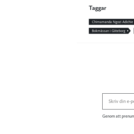
Taggar
Chimamanda Ngozi Adichie
Bokmässan i Göteborg
Genom att prenume