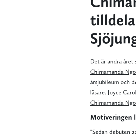
Chimam
tilldel
Sjöjun
Det är andra året 
Chimamanda Ngoz
årsjubileum och de
läsare.
Joyce Caro
Chimamanda Ngoz
Motiveringen l
"Sedan debuten 20