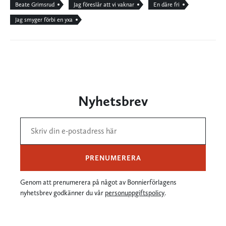
Beate Grimsrud
Jag föreslår att vi vaknar
En dåre fri
Jag smyger förbi en yxa
Nyhetsbrev
PRENUMERERA
Genom att prenumerera på något av Bonnierförlagens
nyhetsbrev godkänner du vår
personuppgiftspolicy
.