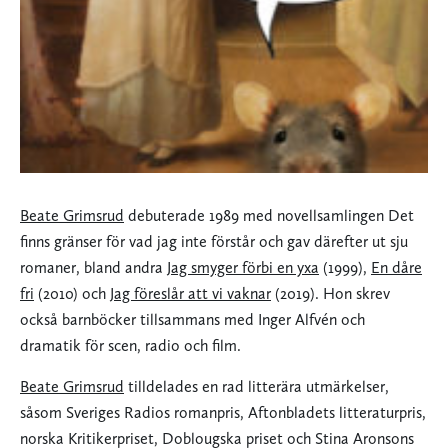
Beate Grimsrud
debuterade 1989 med novellsamlingen Det
finns gränser för vad jag inte förstår och gav därefter ut sju
romaner, bland andra
Jag smyger förbi en yxa
(1999),
En dåre
fri
(2010) och
Jag föreslår att vi vaknar
(2019). Hon skrev
också barnböcker tillsammans med Inger Alfvén och
dramatik för scen, radio och film.
Beate Grimsrud
tilldelades en rad litterära utmärkelser,
såsom Sveriges Radios romanpris, Aftonbladets litteraturpris,
norska Kritikerpriset, Doblougska priset och Stina Aronsons