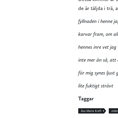
de är täljda i trä
fyllnaden i henne j
karvar fram, om al
hennes inre vet jag
inte mer än så, att
för mig synes ljust 
lite fuktigt strävt
Taggar
Åsa Maria Kraft
enkel