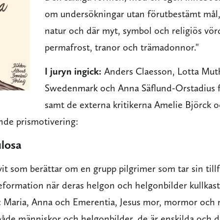
om undersökningar utan förutbestämt mål,
natur och där myt, symbol och religiös vörd
permafrost, tranor och trämadonnor."
I juryn ingick:
Anders Claesson, Lotta Mut
Swedenmark och Anna Säflund-Orstadius fr
samt de externa kritikerna Amelie Björck o
nde prismotivering:
ulosa
it som berättar om en grupp pilgrimer som tar sin tillfl
eformation när deras helgon och helgonbilder kullkasta
n: Maria, Anna och Emerentia, Jesus mor, mormor oc
både människor och helgonbilder, de är enskilda och 