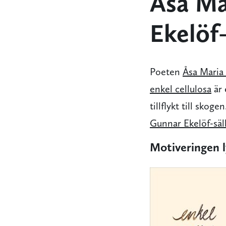
Åsa Ma
Ekelöf
Poeten
Åsa Maria 
enkel cellulosa
är 
tillflykt till skog
Gunnar Ekelöf-säl
Motiveringen l