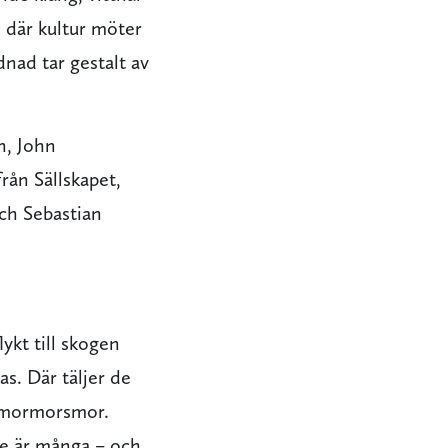
 där kultur möter
nad tar gestalt av
h, John
ån Sällskapet,
ch Sebastian
ykt till skogen
s. Där täljer de
h mormorsmor.
de är många – och