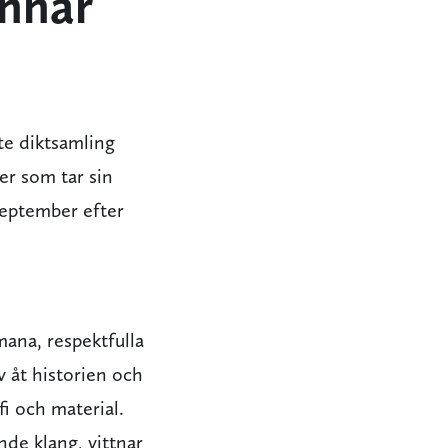
unnar
te diktsamling
er som tar sin
 september efter
ana, respektfulla
v åt historien och
i och material.
de klang, vittnar