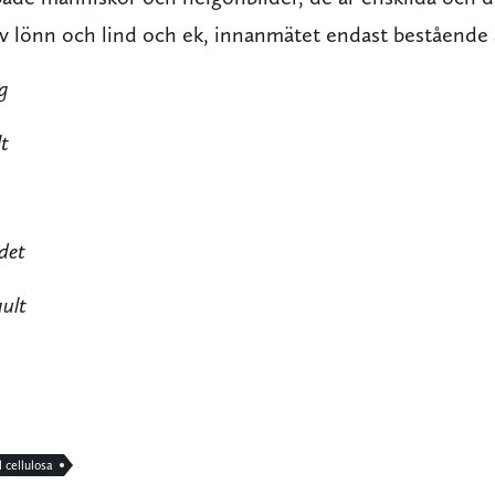
, av lönn och lind och ek, innanmätet endast bestående 
ag
lt
 det
gult
 cellulosa