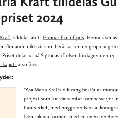
ria Kraft tilldelas G
-priset 2024
Kraft
tilldelas årets
Gunnar Ekelöf-pris
. Hennes senas
en flödande diktsvit som berättar om en grupp pilgrim
en. Priset delas ut på Sigtunastiftelsen lördagen den 14
lskapets
årsmöte.
yder:
"Åsa Maria Krafts diktning består av monom
projekt som för vår samtid frambesvärjer li
hantverket, med noggrann känsla ikonograf
Den sakliga formen, med en egen inneboen