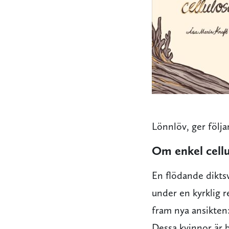
Lönnlöv, ger följa
Om enkel cell
En flödande diktsv
under en kyrklig r
fram nya ansikte
Dessa kvinnor är 