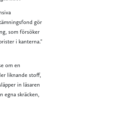
nsiva
d stämningsfond gör
ing, som försöker
rister i kanterna."
lse om en
er liknande stoff,
släpper in läsaren
en egna skräcken,