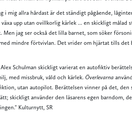
g i mig allra hårdast är det ständigt pågående, låginte
t växa upp utan ovillkorlig kärlek ... en skickligt måla
. Men jag ser också det lilla barnet, som söker förson
med mindre förtvivlan. Det vrider om hjärtat tills det b
r Alex Schulman skickligt varierat en autofiktiv berätte
ilj, med missbruk, våld och kärlek.
Överlevarna
använd
ktion, utan autopilot. Berättelsen vinner på det, den 
sätt; skickligt använder den läsarens egen barndom, d
lingen." Kulturnytt, SR