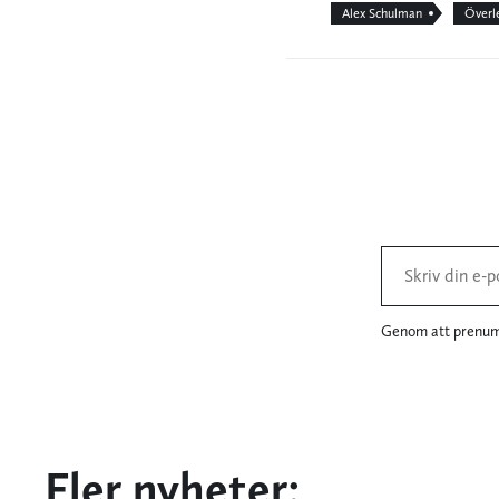
Alex Schulman
Överl
Genom att prenume
Fler nyheter: