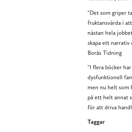
"Det som griper ta
fruktansvärda i at
nästan hela jobbet
skapa ett narrativ 
Borås Tidning
"I flera böcker ha
dysfunktionell fam
men nu helt som fi
på ett helt annat 
för att driva hand
Taggar