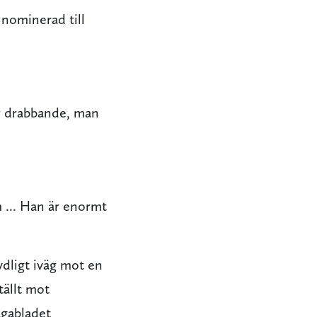
 nominerad till
er drabbande, man
 ... Han är enormt
ydligt iväg mot en
tällt mot
gabladet