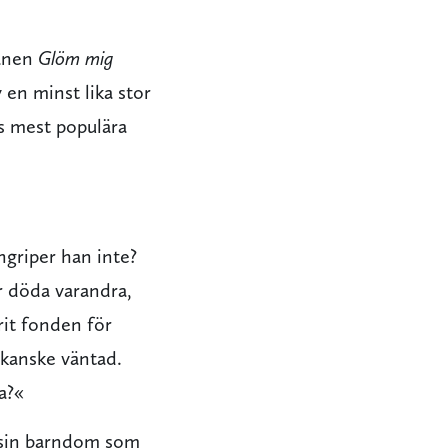
nen
Glöm mig
 en minst lika stor
s mest populära
ngriper han inte?
r döda varandra,
rit fonden för
 kanske väntad.
a?«
 sin barndom som