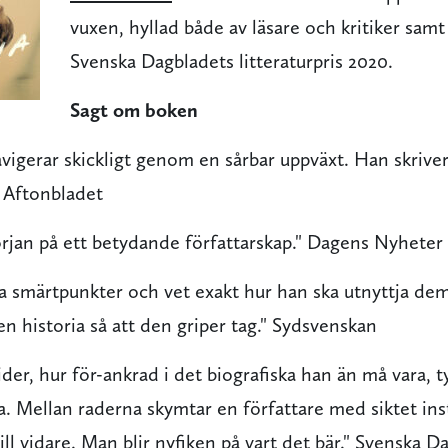
vuxen, hyllad både av läsare och kritiker samt
Svenska Dagbladets litteraturpris 2020.
Sagt om boken
vigerar skickligt genom en sårbar uppväxt. Han skriv
" Aftonbladet
örjan på ett betydande författarskap." Dagens Nyheter
a smärtpunkter och vet exakt hur han ska utnyttja dem
 en historia så att den griper tag." Sydsvenskan
der, hur för-ankrad i det biografiska han än må vara, t
sa. Mellan raderna skymtar en författare med siktet ins
ll vidare. Man blir nyfiken på vart det bär."
Svenska Da