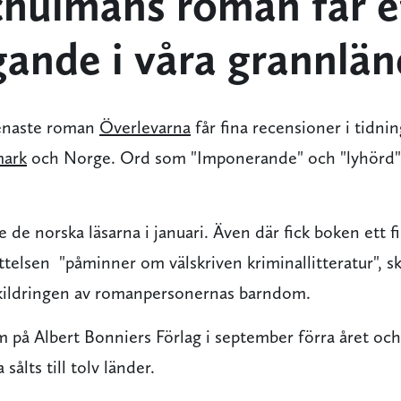
chulmans roman får et
ande i våra grannlän
naste roman
Överlevarna
får fina recensioner i tidnin
ark
och Norge. Ord som "Imponerande" och "lyhörd" 
 de norska läsarna i januari. Även där fick boken ett 
ttelsen "påminner om välskriven kriminallitteratur", 
kildringen av romanpersonernas barndom.
 på Albert Bonniers Förlag i september förra året och
sålts till tolv länder.