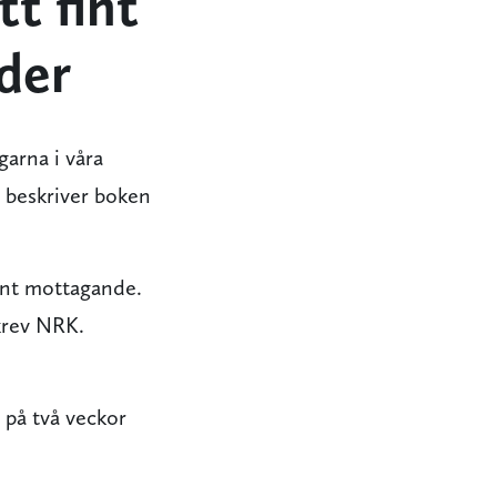
t fint
der
garna i våra
beskriver boken
fint mottagande.
skrev NRK.
 på två veckor