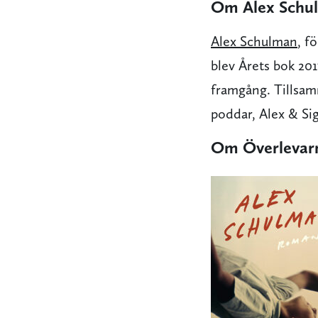
Om Alex Schu
Alex Schulman
, f
blev Årets bok 20
framgång. Tillsam
poddar, Alex & Si
Om Överlevar