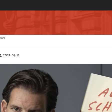
nder
g
, 2021-05-11