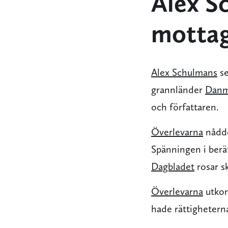
Alex S
mottag
Alex Schulmans
se
grannländer
Danm
och författaren.
Överlevarna
nådde
Spänningen i berä
Dagbladet
rosar s
Överlevarna
utkom
hade rättigheterna 