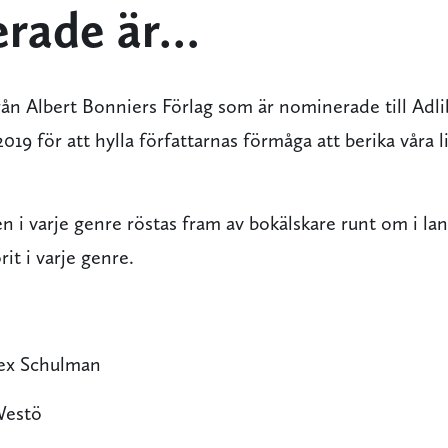
rade är…
ån Albert Bonniers Förlag som är nominerade till Adlib
2019 för att hylla författarnas förmåga att berika våra 
 i varje genre röstas fram av bokälskare runt om i la
it i varje genre. ​
ex Schulman
Westö