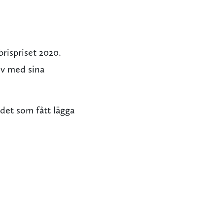
rispriset 2020.
liv med sina
ndet som fått lägga