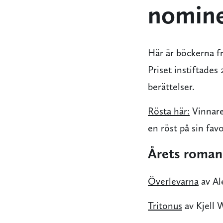
nomine
Här är böckerna fr
Priset instiftades 
berättelser.
Rösta här:
Vinnaren
en röst på sin favor
Årets roman
Överlevarna
av Al
Tritonus
av Kjell 