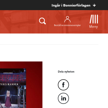
Ingår i Bonnierförlagen
Beställ recensionsexemplar
Meny
Dela nyheten