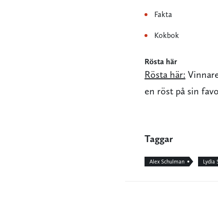
Fakta
Kokbok
Rösta här
Rösta här:
Vinnaren
en röst på sin favor
Taggar
Alex Schulman
Lydia