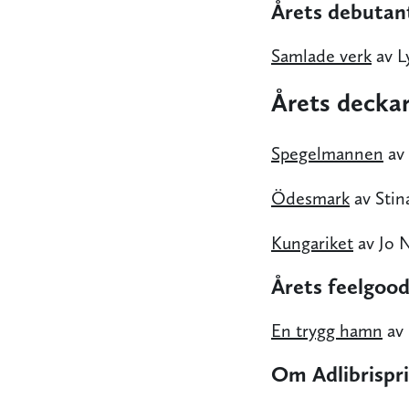
Årets debutan
Samlade verk
av L
Årets decka
Spegelmannen
av 
Ödesmark
av Stin
Kungariket
av Jo 
Årets feelgoo
En trygg hamn
av 
Om Adlibrispri