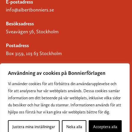
E-postadress
info@albertbonniers.se
Besöksadress
Sveavägen 56, Stockholm
Postadress
Box 3159, 103 63 Stockholm
Användning av cookies på Bonnierförlagen
Vi använder cookies för att förbättra din användarupplevelse och
Om Bonnierförlagen
för att analysera hur vår webbplats används. Dessa cookies samlar
Cookies
information om ditt beteende på vår webbplats, inklusive vilka sidor
du besöker och hur länge du stannar. Informationen används för att
Integritetspolicy
hjälpa oss förstå hur vi kan göra vår webbplats bättre för dig.
Justera mina inställningar
Neka alla
Acceptera alla