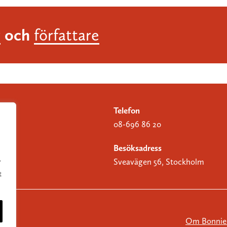
och
r
författare
Telefon
08-696 86 20
Besöksadress
Sveavägen 56, Stockholm
r
t
Om Bonnier