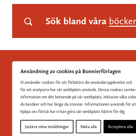
Sök bland våra
böcke
Användning av cookies på Bonnierförlagen
Vi använder cookies för att förbättra din användarupplevelse och
Albert Bonniers Förlag grundades 1837 och är Sveriges
för att analysera hur vår webbplats används. Dessa cookies samlar
största skönlitterära förlag.
information om ditt beteende på vår webbplats, inklusive vilka sido
du besöker och hur länge du stannar. Informationen används för at
hjälpa oss förstå hur vi kan göra vår webbplats bättre för dig.
Justera mina inställningar
Neka alla
Acceptera alla