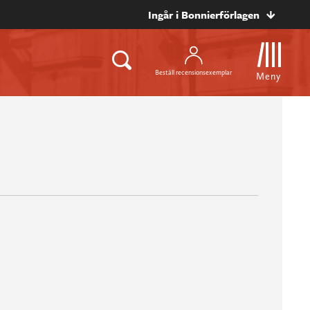
Ingår i Bonnierförlagen
Beställ recensionsexemplar
Meny