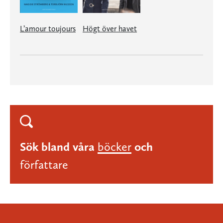
L’amour toujours
Högt över havet
Sök bland våra
böcker
och
författare