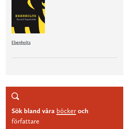
Ebenholts
Sök bland våra
böcker
och
författare