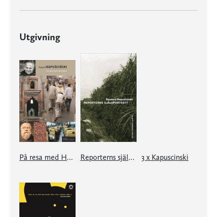
Utgivning
På resa med Herodotos
Reporterns självporträtt
3 x Kapuscinski