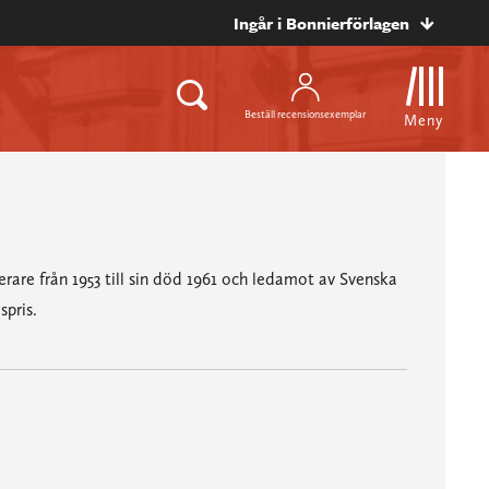
Ingår i Bonnierförlagen
Beställ recensionsexemplar
Meny
are från 1953 till sin död 1961 och ledamot av Svenska
pris.