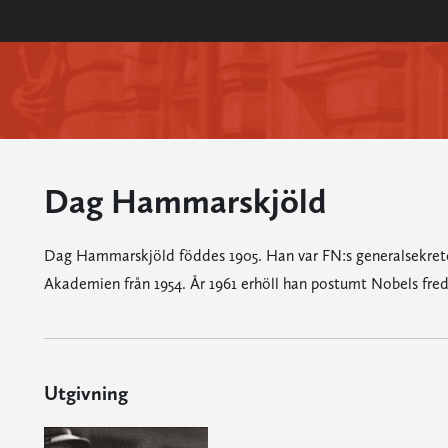
Dag Hammarskjöld
Dag Hammarskjöld föddes 1905. Han var FN:s generalsekreter
Akademien från 1954. År 1961 erhöll han postumt Nobels freds
Utgivning