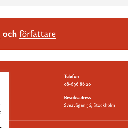
och
r
författare
Telefon
08-696 86 20
Besöksadress
Sveavägen 56, Stockholm
r
t