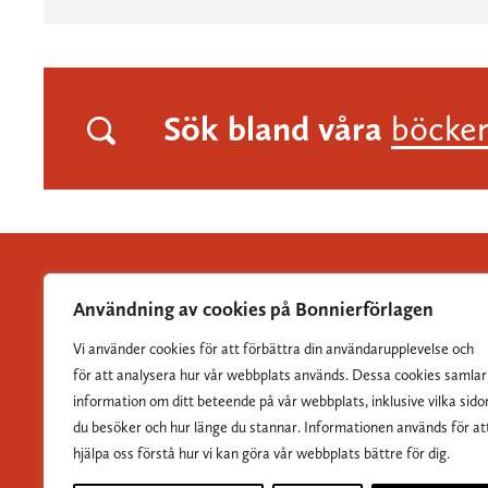
Sök bland våra
böcke
Användning av cookies på Bonnierförlagen
Vi använder cookies för att förbättra din användarupplevelse och
Albert Bonniers Förlag grundades 1837 och är Sveriges
för att analysera hur vår webbplats används. Dessa cookies samlar
största skönlitterära förlag.
information om ditt beteende på vår webbplats, inklusive vilka sido
du besöker och hur länge du stannar. Informationen används för at
hjälpa oss förstå hur vi kan göra vår webbplats bättre för dig.