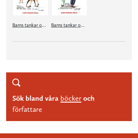
Barns tankar om mormor & morfar, farmor & farfar
Barns tankar om kärlek
Sök bland våra
böcker
och
författare