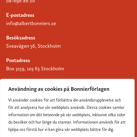
08-696 86 20
E-postadress
info@albertbonniers.se
Besöksadress
Sveavägen 56, Stockholm
Postadress
Box 3159, 103 63 Stockholm
Användning av cookies på Bonnierförlagen
Vi använder cookies för att förbättra din användarupplevelse och
Om Bonnierförlagen
för att analysera hur vår webbplats används. Dessa cookies samlar
Cookies
information om ditt beteende på vår webbplats, inklusive vilka sidor
du besöker och hur länge du stannar. Informationen används för att
Integritetspolicy
hjälpa oss förstå hur vi kan göra vår webbplats bättre för dig.