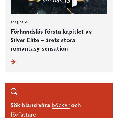
2025-12-06
Förhandsläs första kapitlet av
Silver Elite – årets stora
romantasy-sensation
Sök bland våra
böcker
och
författare