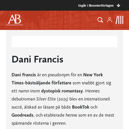
Ingår i Bonnierförlagen
Dani Francis
Dani Francis
är en pseudonym för en
New York
Times-bästsäljande författare
som snabbt gjort sig
ett namn inom
dystopisk romantasy
. Hennes
debutroman
Silver Elite
(2025) blev en internationell
succé, älskad av läsare på både
BookTok
och
Goodreads
, och etablerade henne som en av de mest
spännande rösterna i genren.