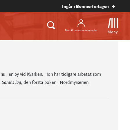
Ingår i Bonnierförlagen
Beställ recensionsexemplar
Meny
nu i en by vid Kvarken. Hon har tidigare arbetat som
d
Sarahs lag
, den första boken i Nordmyrserien.