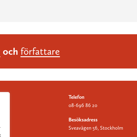
och
r
författare
Telefon
08-696 86 20
Besöksadress
Sveavägen 56, Stockholm
r
t