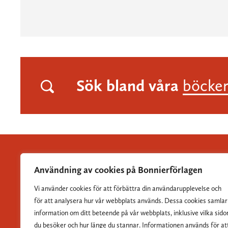
Sök bland våra
böcke
Användning av cookies på Bonnierförlagen
Vi använder cookies för att förbättra din användarupplevelse och
Albert Bonniers Förlag grundades 1837 och är Sveriges
för att analysera hur vår webbplats används. Dessa cookies samlar
största skönlitterära förlag.
information om ditt beteende på vår webbplats, inklusive vilka sido
du besöker och hur länge du stannar. Informationen används för at