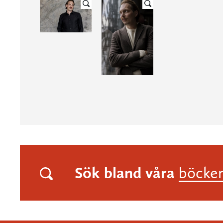
Sök bland våra
böcke