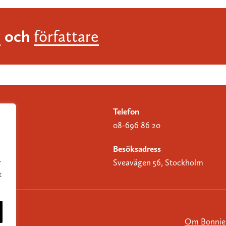
och
r
författare
Telefon
08-696 86 20
Besöksadress
Sveavägen 56, Stockholm
r
t
Om Bonnier