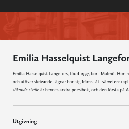
Emilia Hasselquist Langefo
Emilia Hasselquist Langefors, född 1997, bor i Malmö. Hon har
och utöver skrivandet ägnar hon sig främst åt tvärvetenskapl
sökande stråle
är hennes andra poesibok, och den första på Al
Utgivning