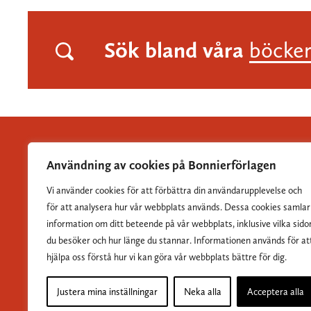
Sök bland våra
böcke
Användning av cookies på Bonnierförlagen
Vi använder cookies för att förbättra din användarupplevelse och
Albert Bonniers Förlag grundades 1837 och är Sveriges
för att analysera hur vår webbplats används. Dessa cookies samlar
största skönlitterära förlag.
information om ditt beteende på vår webbplats, inklusive vilka sido
du besöker och hur länge du stannar. Informationen används för at
hjälpa oss förstå hur vi kan göra vår webbplats bättre för dig.
Justera mina inställningar
Neka alla
Acceptera alla