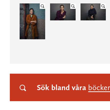
Sök bland våra
böcke