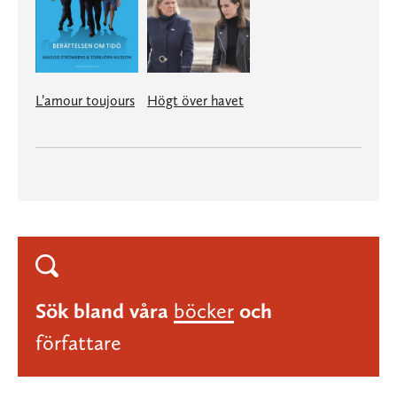
L’amour toujours
Högt över havet
Sök bland våra
böcker
och
författare