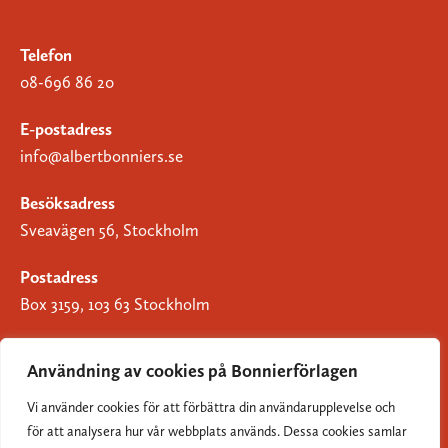
Telefon
08-696 86 20
E-postadress
info@albertbonniers.se
Besöksadress
Sveavägen 56, Stockholm
Postadress
Box 3159, 103 63 Stockholm
Användning av cookies på Bonnierförlagen
Vi använder cookies för att förbättra din användarupplevelse och
Om Bonnierförlagen
för att analysera hur vår webbplats används. Dessa cookies samlar