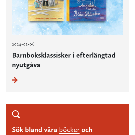
2024-01-06
Barnboksklassisker i efterlängtad
nyutgåva
Sök bland våra
böcker
och