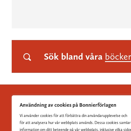
Sök bland våra
böcke
Användning av cookies på Bonnierförlagen
Vi använder cookies för att förbättra din användarupplevelse och
Albert Bonniers Förlag grundades 1837 och är Sveriges
för att analysera hur vår webbplats används. Dessa cookies samlar
största skönlitterära förlag.
information om ditt beteende på vår webbplats, inklusive vilka sido