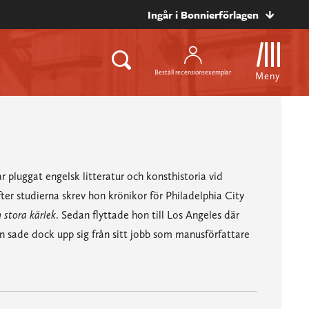
Ingår i Bonnierförlagen
Beställ recensionsexemplar
Meny
pluggat engelsk litteratur och konsthistoria vid
fter studierna skrev hon krönikor för Philadelphia City
 stora kärlek
. Sedan flyttade hon till Los Angeles där
n sade dock upp sig från sitt jobb som manusförfattare