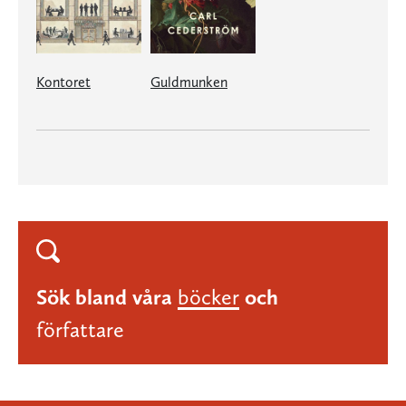
Kontoret
Guldmunken
Sök bland våra
böcker
och
författare