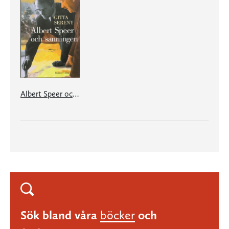
Albert Speer och sanningen
Sök bland våra
böcker
och