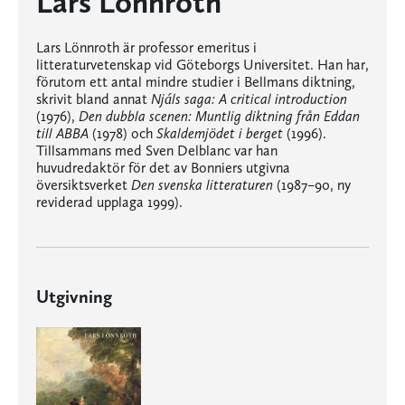
Lars Lönnroth
Lars Lönnroth är professor emeritus i
litteraturvetenskap vid Göteborgs Universitet. Han har,
förutom ett antal mindre studier i Bellmans diktning,
skrivit bland annat
Njáls saga: A critical introduction
(1976),
Den dubbla scenen: Muntlig diktning från Eddan
till ABBA
(1978) och
Skaldemjödet i berget
(1996).
Tillsammans med Sven Delblanc var han
huvudredaktör för det av Bonniers utgivna
översiktsverket
Den svenska litteraturen
(1987–90, ny
reviderad upplaga 1999).
Utgivning