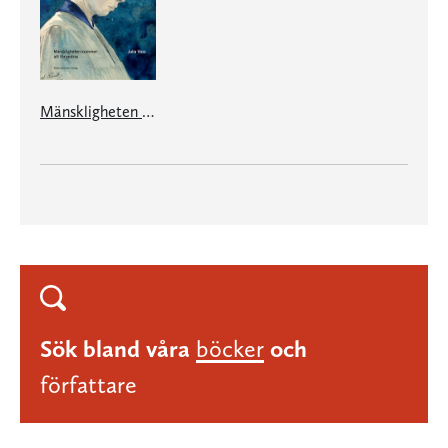
Mänskligheten kommer att förundras
Sök bland våra
böcker
och
författare