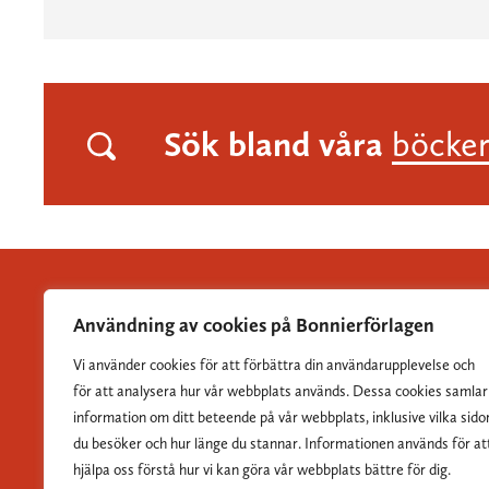
Sök bland våra
böcke
Användning av cookies på Bonnierförlagen
Vi använder cookies för att förbättra din användarupplevelse och
Albert Bonniers Förlag grundades 1837 och är Sveriges
för att analysera hur vår webbplats används. Dessa cookies samlar
största skönlitterära förlag.
information om ditt beteende på vår webbplats, inklusive vilka sido
du besöker och hur länge du stannar. Informationen används för at
hjälpa oss förstå hur vi kan göra vår webbplats bättre för dig.