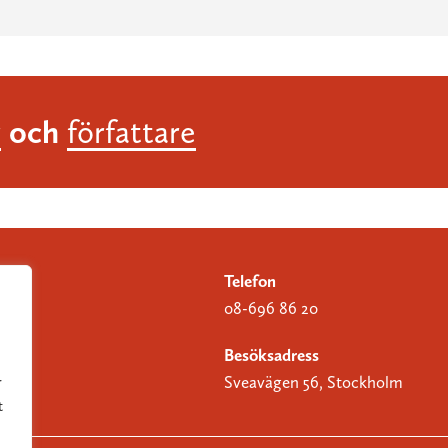
och
r
författare
Telefon
08-696 86 20
Besöksadress
Sveavägen 56, Stockholm
r
t